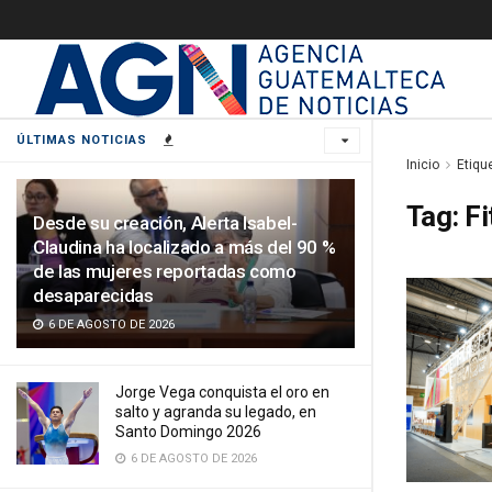
ÚLTIMAS NOTICIAS
Inicio
Etiqu
Tag:
Fi
Desde su creación, Alerta Isabel-
Claudina ha localizado a más del 90 %
de las mujeres reportadas como
desaparecidas
6 DE AGOSTO DE 2026
Jorge Vega conquista el oro en
salto y agranda su legado, en
Santo Domingo 2026
6 DE AGOSTO DE 2026