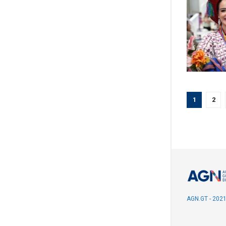
1
2
AGN.GT - 202