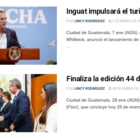
Inguat impulsará el tu
POR
LINCY RODRÍGUEZ
7 DE ENERO DE 2
Ciudad de Guatemala, 7 ene (AGN).– E
Whitbeck, anunció el lanzamiento de 
...
Finaliza la edición 44 
POR
LINCY RODRÍGUEZ
28 DE ENERO DE 
Ciudad de Guatemala, 28 ene (AGN).—
(Fitur), que concluye hoy 28 de ener