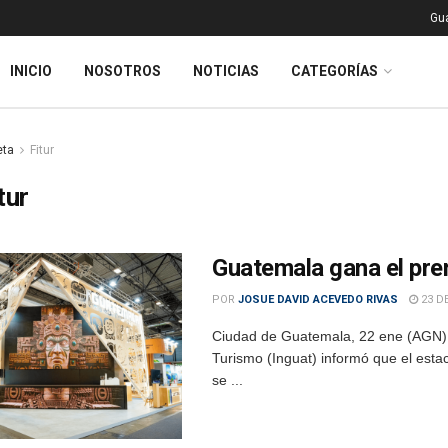
Gu
INICIO
NOSOTROS
NOTICIAS
CATEGORÍAS
eta
Fitur
tur
Guatemala gana el pre
POR
JOSUE DAVID ACEVEDO RIVAS
23 DE
Ciudad de Guatemala, 22 ene (AGN).-
Turismo (Inguat) informó que el esta
se ...