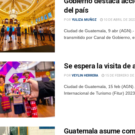
Gobierno destaca accio
del país
POR
YULIZA MUÑOZ
10 DE ABRIL DE 202
Ciudad de Guatemala, 9 abr (AGN).- 
transmitido por Canal de Gobierno, el
Se espera la visita de
POR
VEYLIN HERRERA
15 DE FEBRERO DE 
Ciudad de Guatemala, 15 feb (AGN).-
Internacional de Turismo (Fitur) 2023
Guatemala asume compr