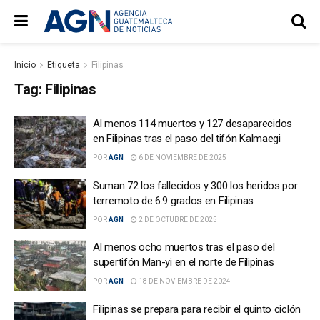
Inicio
Etiqueta
Filipinas
Tag:
Filipinas
Al menos 114 muertos y 127 desaparecidos
en Filipinas tras el paso del tifón Kalmaegi
POR
AGN
6 DE NOVIEMBRE DE 2025
Suman 72 los fallecidos y 300 los heridos por
terremoto de 6.9 grados en Filipinas
POR
AGN
2 DE OCTUBRE DE 2025
Al menos ocho muertos tras el paso del
supertifón Man-yi en el norte de Filipinas
POR
AGN
18 DE NOVIEMBRE DE 2024
Filipinas se prepara para recibir el quinto ciclón