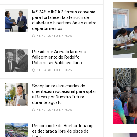
MSPAS e INCAP firman convenio
para fortalecer la atención de
diabetes e hipertensión en cuatro
departamentos
8 DE AGOSTO DE 2026
Presidente Arévalo lamenta
fallecimiento de Rodolfo
Rohrmoser Valdeavellano
8 DE AGOSTO DE 2026
Segeplan realiza charlas de
orientación vocacional para optar
a Becas por Nuestro Futuro
durante agosto
8 DE AGOSTO DE 2026
Región norte de Huehuetenango
es declarada libre de pisos de
tierra