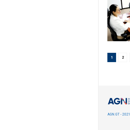
1
2
AGN.GT - 202