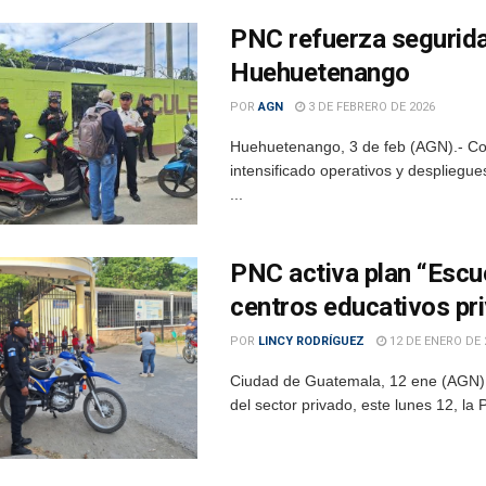
PNC refuerza segurida
Huehuetenango
POR
AGN
3 DE FEBRERO DE 2026
Huehuetenango, 3 de feb (AGN).- Con e
intensificado operativos y despliegu
...
PNC activa plan “Escue
centros educativos pr
POR
LINCY RODRÍGUEZ
12 DE ENERO DE 
Ciudad de Guatemala, 12 ene (AGN).–
del sector privado, este lunes 12, la 