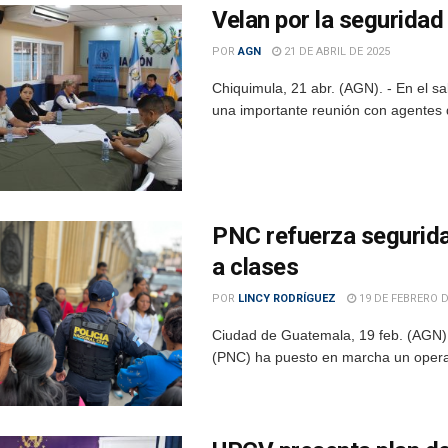
Velan por la seguridad
POR
AGN
21 DE ABRIL DE 2025
Chiquimula, 21 abr. (AGN). - En el s
una importante reunión con agentes de
PNC refuerza segurida
a clases
POR
LINCY RODRÍGUEZ
19 DE FEBRERO D
Ciudad de Guatemala, 19 feb. (AGN).- C
(PNC) ha puesto en marcha un operati