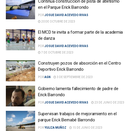
Continúa construcción de pista de atletismo
en el Parque Erick Barrondo
POR
JOSUE DAVID ACEVEDO RIVAS
20 DE OCTUBRE DE 2023
El MCD te invita a formar parte de la academia
de danza
POR
JOSUE DAVID ACEVEDO RIVAS
7 DE OCTUBRE DE 2023
Construyen pozos de absorción en el Centro
Deportivo Erick Barrondo
POR
AGN
3 DE SEPTIEMBRE DE 2023
Gobierno lamenta fallecimiento de padre de
Erick Barrondo
POR
JOSUE DAVID ACEVEDO RIVAS
23 DE JUNIO DE 2023
Supervisan trabajos de mejoramiento en el
parque Erick Bernabé Barrondo
POR
YULIZA MUÑOZ
15 DE JUNIO DE 2023