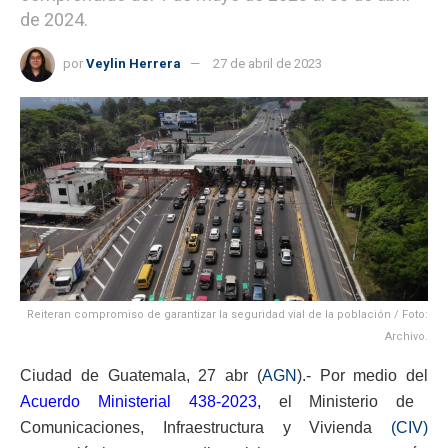
de 2024.
por
Veylin Herrera
27 de abril de 2023
Reiteran compromiso de garantizar la seguridad vial de la población / Foto:
Archivo.
Ciudad de Guatemala, 27 abr (
AGN
).- Por medio del
Acuerdo Ministerial 438-2023,
el Ministerio de
Comunicaciones, Infraestructura y Vivienda
(CIV)