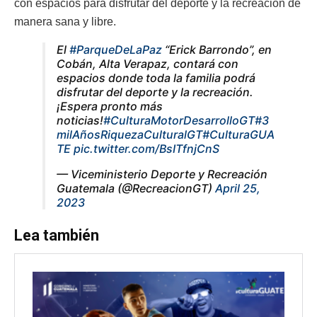
con espacios para disfrutar del deporte y la recreación de
manera sana y libre.
El
#ParqueDeLaPaz
“Erick Barrondo”, en
Cobán, Alta Verapaz, contará con
espacios donde toda la familia podrá
disfrutar del deporte y la recreación.
¡Espera pronto más
noticias!
#CulturaMotorDesarrolloGT
#3
milAñosRiquezaCulturalGT
#CulturaGUA
TE
pic.twitter.com/BsITfnjCnS
— Viceministerio Deporte y Recreación
Guatemala (@RecreacionGT)
April 25,
2023
Lea también