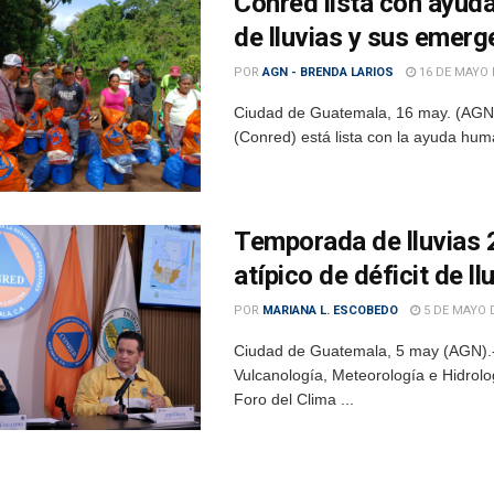
Conred lista con ayuda
de lluvias y sus emerg
POR
AGN - BRENDA LARIOS
16 DE MAYO 
Ciudad de Guatemala, 16 may. (AGN)
(Conred) está lista con la ayuda human
Temporada de lluvias
atípico de déficit de ll
POR
MARIANA L. ESCOBEDO
5 DE MAYO 
Ciudad de Guatemala, 5 may (AGN).- 
Vulcanología, Meteorología e Hidrolo
Foro del Clima ...