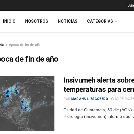
Gua
INICIO
NOSOTROS
NOTICIAS
CATEGORÍAS
eta
época de fin de año
oca de fin de año
Insivumeh alerta sobre
temperaturas para cer
POR
MARIANA L. ESCOBEDO
30 DE DICIE
Ciudad de Guatemala, 30 dic (AGN).- 
Hidrología (Insivumeh) informó que, e