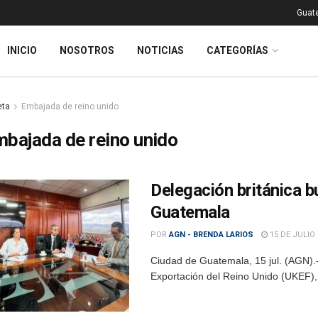
Guat
INICIO
NOSOTROS
NOTICIAS
CATEGORÍAS
eta
Embajada de reino unido
bajada de reino unido
Delegación británica b
Guatemala
POR
AGN - BRENDA LARIOS
15 DE JULIO 
Ciudad de Guatemala, 15 jul. (AGN).-
Exportación del Reino Unido (UKEF), 