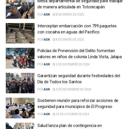
Mesa departamental de seguridad para trabajar
de manera articulada en Totonicapán
POR
AGN
8 DE ENERO DE 2025
Interceptan embarcación con 799 paquetes
con cocaína en aguas del Pacífico
POR
AGN
8 DE ENERO DE 2025
Policías de Prevención del Delito fomentan
valores en niños de colonia Linda Vista, Jalapa
POR
AGN
5 DE DICIEMBRE DE 2024
Garantizan seguridad durante festividades del
Día de Todos los Santos
POR
AGN
4 DE NOVIEMBRE DE 2024
Sostienen reunión para reforzar acciones de
seguridad para municipios de El Progreso
POR
AGN
25 DE OCTUBRE DE 2024
Salud lanza plan de contingencia en