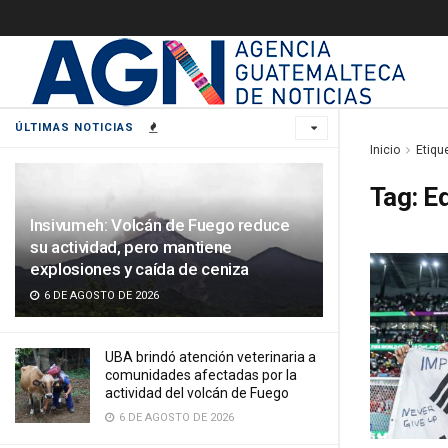
ÚLTIMAS NOTICIAS
Inicio
Etiqu
Tag:
Ed
Insivumeh: Volcán de Fuego reduce
su actividad, pero mantiene
explosiones y caída de ceniza
6 DE AGOSTO DE 2026
UBA brindó atención veterinaria a
comunidades afectadas por la
actividad del volcán de Fuego
6 DE AGOSTO DE 2026