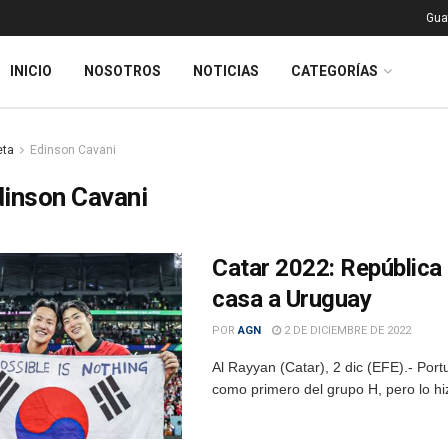
Gua
INICIO
NOSOTROS
NOTICIAS
CATEGORÍAS
eta
Edinson Cavani
inson Cavani
Catar 2022: República
casa a Uruguay
POR
AGN
2 DE DICIEMBRE DE 2022
Al Rayyan (Catar), 2 dic (EFE).- Port
como primero del grupo H, pero lo hizo