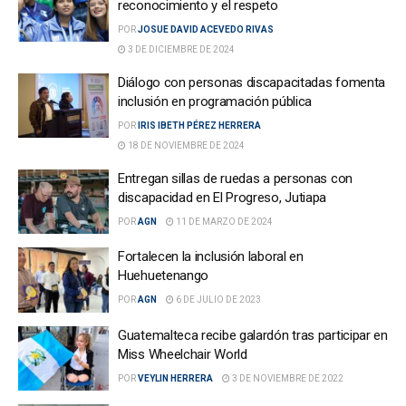
reconocimiento y el respeto
POR
JOSUE DAVID ACEVEDO RIVAS
3 DE DICIEMBRE DE 2024
Diálogo con personas discapacitadas fomenta
inclusión en programación pública
POR
IRIS IBETH PÉREZ HERRERA
18 DE NOVIEMBRE DE 2024
Entregan sillas de ruedas a personas con
discapacidad en El Progreso, Jutiapa
POR
AGN
11 DE MARZO DE 2024
Fortalecen la inclusión laboral en
Huehuetenango
POR
AGN
6 DE JULIO DE 2023
Guatemalteca recibe galardón tras participar en
Miss Wheelchair World
POR
VEYLIN HERRERA
3 DE NOVIEMBRE DE 2022