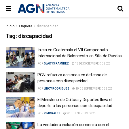
Inicio
Etiqueta
discapacidad
Tag:
discapacidad
Inicia en Guatemala el VII Campeonato
Internacional de Baloncesto en Silla de Ruedas
POR
GLADYS RAMÍREZ
13 DE DICIEMBRE DE 2025
PGN refuerza acciones en defensa de
personas con discapacidad
POR
LINCY RODRÍGUEZ
19 DE SEPTIEMBRE DE 2025
El Ministerio de Cultura y Deportes lleva el
deporte a las personas con discapacidad
POR
R MORALES
20 DE ENERO DE 2025
La verdadera inclusión comienza con el