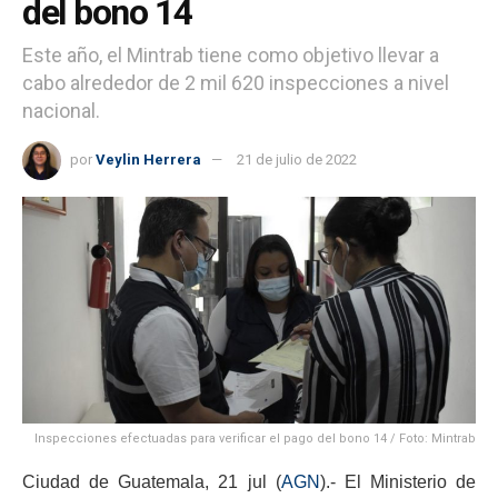
del bono 14
Este año, el Mintrab tiene como objetivo llevar a
cabo alrededor de 2 mil 620 inspecciones a nivel
nacional.
por
Veylin Herrera
21 de julio de 2022
Inspecciones efectuadas para verificar el pago del bono 14 / Foto: Mintrab
Ciudad de Guatemala, 21 jul (
AGN
).- El Ministerio de