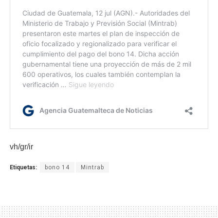
vh/gr/ir
Etiquetas:
bono 14
Mintrab