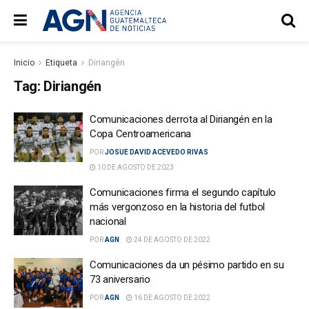
Inicio
Etiqueta
Diriangén
Tag:
Diriangén
Comunicaciones derrota al Diriangén en la
Copa Centroamericana
POR
JOSUE DAVID ACEVEDO RIVAS
10 DE AGOSTO DE 2023
Comunicaciones firma el segundo capítulo
más vergonzoso en la historia del futbol
nacional
POR
AGN
24 DE AGOSTO DE 2022
Comunicaciones da un pésimo partido en su
73 aniversario
POR
AGN
16 DE AGOSTO DE 2022