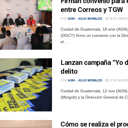
Firman convenio para 
entre Correos y TGW
POR
AGN - JULIO MORALES
18 DE ENERO
Ciudad de Guatemala, 18 ene (AGN).
(DGCT) firmó un convenio con la Dir
el ...
Lanzan campaña “Yo den
delito
POR
AGN - JULIO MORALES
12 DE NOVIE
Ciudad de Guatemala, 12 nov (AGN).- 
(Mingob) y la Dirección General de C
Cómo se realiza el pro