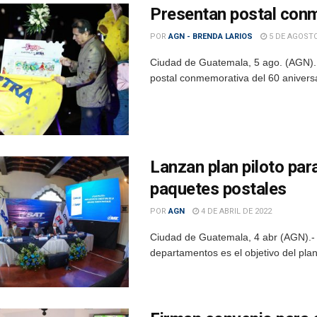
Presentan postal conme
POR
AGN - BRENDA LARIOS
5 DE AGOSTO
Ciudad de Guatemala, 5 ago. (AGN). 
postal conmemorativa del 60 aniversar
Lanzan plan piloto par
paquetes postales
POR
AGN
4 DE ABRIL DE 2022
Ciudad de Guatemala, 4 abr (AGN).- 
departamentos es el objetivo del plan 