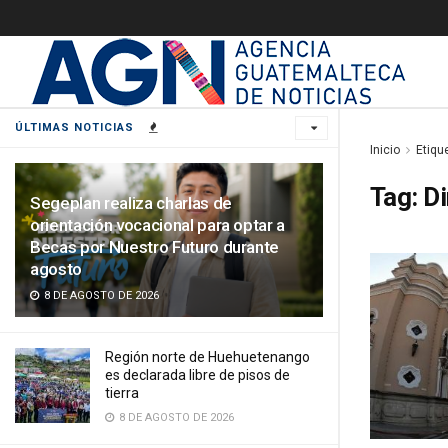
ÚLTIMAS NOTICIAS
Inicio
Etiqu
Tag:
Di
Segeplan realiza charlas de
orientación vocacional para optar a
Becas por Nuestro Futuro durante
agosto
8 DE AGOSTO DE 2026
Región norte de Huehuetenango
es declarada libre de pisos de
tierra
8 DE AGOSTO DE 2026