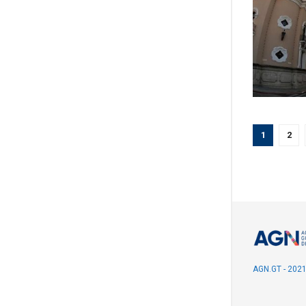
1
2
AGN.GT - 202