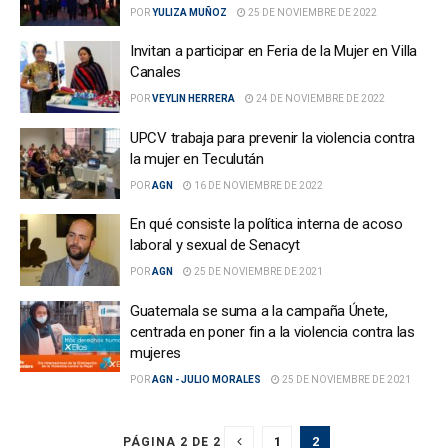
POR
YULIZA MUÑOZ
25 DE NOVIEMBRE DE 2022
Invitan a participar en Feria de la Mujer en Villa
Canales
POR
VEYLIN HERRERA
24 DE NOVIEMBRE DE 2022
UPCV trabaja para prevenir la violencia contra
la mujer en Teculután
POR
AGN
16 DE NOVIEMBRE DE 2022
En qué consiste la política interna de acoso
laboral y sexual de Senacyt
POR
AGN
25 DE NOVIEMBRE DE 2021
Guatemala se suma a la campaña Únete,
centrada en poner fin a la violencia contra las
mujeres
POR
AGN - JULIO MORALES
25 DE NOVIEMBRE DE 2021
1
2
PÁGINA 2 DE 2