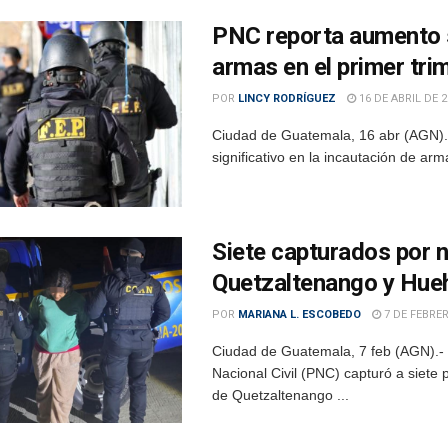
PNC reporta aumento 
armas en el primer tri
POR
LINCY RODRÍGUEZ
16 DE ABRIL DE 2
Ciudad de Guatemala, 16 abr (AGN).– 
significativo en la incautación de ar
Siete capturados por 
Quetzaltenango y Hue
POR
MARIANA L. ESCOBEDO
7 DE FEBRER
Ciudad de Guatemala, 7 feb (AGN).- 
Nacional Civil (PNC) capturó a siete
de Quetzaltenango ...