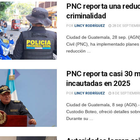
PNC reporta una reducc
criminalidad
POR
LINCY RODRÍGUEZ
28 DE SEPTIEMBR
Ciudad de Guatemala, 28 sep. (AGN).–
Civil (PNC), ha implementado planes 
reducción ...
PNC reporta casi 30 m
incautadas en 2025
POR
LINCY RODRÍGUEZ
8 DE SEPTIEMBRE
Ciudad de Guatemala, 8 sep (AGN).- El
Custodio Boteo, ofreció detalles sobr
Durante su ...