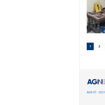
1
2
AGN.GT - 202