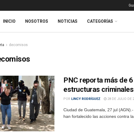
Gu
INICIO
NOSOTROS
NOTICIAS
CATEGORÍAS
eta
decomisos
ecomisos
PNC reporta más de 6 
estructuras criminales
POR
LINCY RODRÍGUEZ
28 DE JULIO DE 
Ciudad de Guatemala, 27 jul (AGN).- 
han fortalecido las acciones contra la