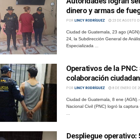
Autoridades logran se
dinero y armas de fue
POR
LINCY RODRÍGUEZ
23 DE AGOSTO D
Ciudad de Guatemala, 23 ago (AGN).- 
24, la Subdirección General de Anális
Especializada ...
Operativos de la PNC:
colaboración ciudada
POR
LINCY RODRÍGUEZ
8 DE ENERO DE 2
Ciudad de Guatemala, 8 ene (AGN).- E
Nacional Civil (PNC) logró la captura
...
Despliegue operativo: