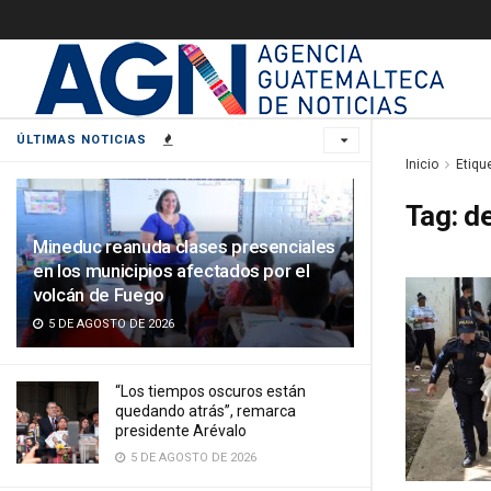
ÚLTIMAS NOTICIAS
Inicio
Etiqu
Tag:
d
Mineduc reanuda clases presenciales
en los municipios afectados por el
volcán de Fuego
5 DE AGOSTO DE 2026
“Los tiempos oscuros están
quedando atrás”, remarca
presidente Arévalo
5 DE AGOSTO DE 2026