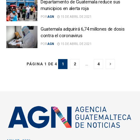
Departamento de Guatemala reduce sus
municipios en alerta roja
POR
AGN
15 DE ABRIL DE 2021
Guatemala adquirirá 6,74 millones de dosis
contra el coronavirus
POR
AGN
15 DE ABRIL DE 2021
1
2
…
4
PÁGINA 1 DE 4