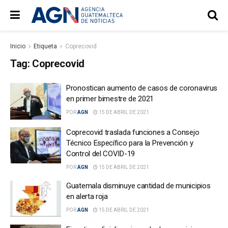
Inicio
Etiqueta
Coprecovid
Tag:
Coprecovid
Pronostican aumento de casos de coronavirus
en primer bimestre de 2021
POR
AGN
15 DE ABRIL DE 2021
Coprecovid traslada funciones a Consejo
Técnico Específico para la Prevención y
Control del COVID-19
POR
AGN
15 DE ABRIL DE 2021
Guatemala disminuye cantidad de municipios
en alerta roja
POR
AGN
15 DE ABRIL DE 2021