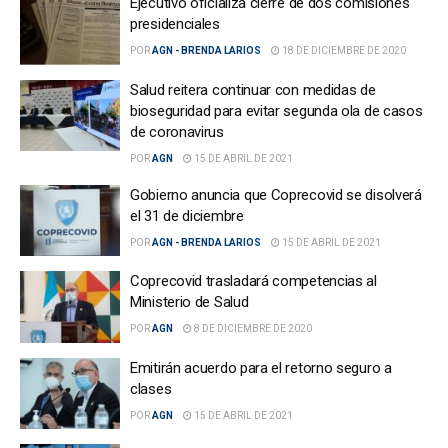
Ejecutivo oficializa cierre de dos comisiones
presidenciales
POR
AGN - BRENDA LARIOS
18 DE DICIEMBRE DE 2020
Salud reitera continuar con medidas de
bioseguridad para evitar segunda ola de casos
de coronavirus
POR
AGN
15 DE ABRIL DE 2021
Gobierno anuncia que Coprecovid se disolverá
el 31 de diciembre
POR
AGN - BRENDA LARIOS
15 DE ABRIL DE 2021
Coprecovid trasladará competencias al
Ministerio de Salud
POR
AGN
8 DE DICIEMBRE DE 2020
Emitirán acuerdo para el retorno seguro a
clases
POR
AGN
15 DE ABRIL DE 2021