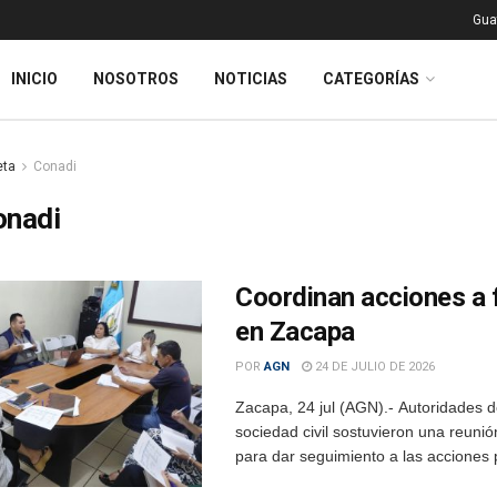
Gua
INICIO
NOSOTROS
NOTICIAS
CATEGORÍAS
eta
Conadi
onadi
Coordinan acciones a 
en Zacapa
POR
AGN
24 DE JULIO DE 2026
Zacapa, 24 jul (AGN).- Autoridades d
sociedad civil sostuvieron una reuni
para dar seguimiento a las acciones 