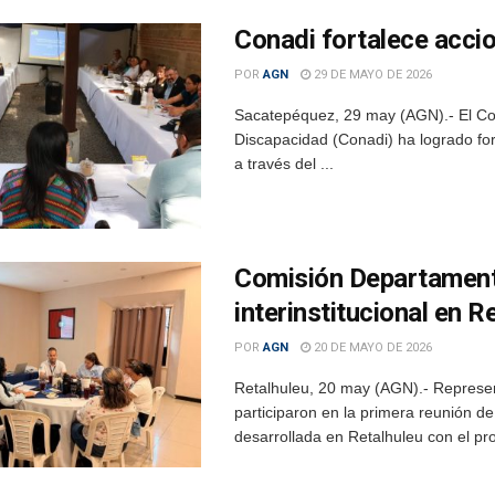
Conadi fortalece acci
POR
AGN
29 DE MAYO DE 2026
Sacatepéquez, 29 may (AGN).- El Con
Discapacidad (Conadi) ha logrado for
a través del ...
Comisión Departamenta
interinstitucional en R
POR
AGN
20 DE MAYO DE 2026
Retalhuleu, 20 may (AGN).- Represent
participaron en la primera reunión d
desarrollada en Retalhuleu con el pro