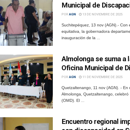
Municipal de Discapa
POR
AGN
13 DE NOVIEMBRE DE 2025
Suchitepéquez, 13 nov (AGN).- Con 
equitativa, la gobernadora departame
inauguración de la ...
Almolonga se suma a la
Oficina Municipal de 
POR
AGN
11 DE NOVIEMBRE DE 2025
Quetzaltenango, 11 nov (AGN). - En 
Almolonga, Quetzaltenango, celebró l
(OMD). El ...
Encuentro regional imp