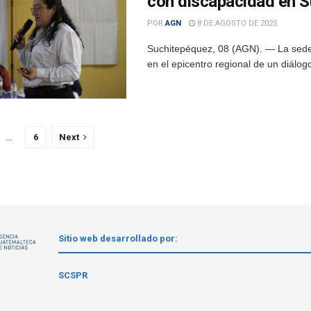
con discapacidad en 
POR
AGN
8 DE AGOSTO DE 2025
Suchitepéquez, 08 (AGN). — La sede
en el epicentro regional de un diálogo
…
6
Next
Sitio web desarrollado por:
1
SCSPR