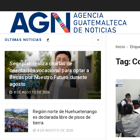
ÚLTIMAS NOTICIAS
Inicio
Etiqu
Tag:
C
Segeplan realiza charlas de
orientación vocacional para optar a
Becas por Nuestro Futuro durante
agosto
8 DE AGOSTO DE 2026
Región norte de Huehuetenango
es declarada libre de pisos de
tierra
8 DE AGOSTO DE 2026