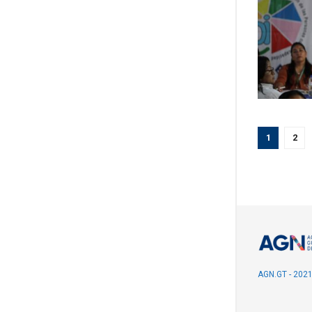
1
2
AGN.GT - 202