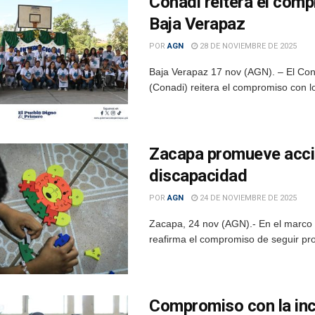
Conadi reitera el comp
Baja Verapaz
POR
AGN
28 DE NOVIEMBRE DE 2025
Baja Verapaz 17 nov (AGN). – El Con
(Conadi) reitera el compromiso con l
Zacapa promueve accio
discapacidad
POR
AGN
24 DE NOVIEMBRE DE 2025
Zacapa, 24 nov (AGN).- En el marco 
reafirma el compromiso de seguir pr
Compromiso con la incl