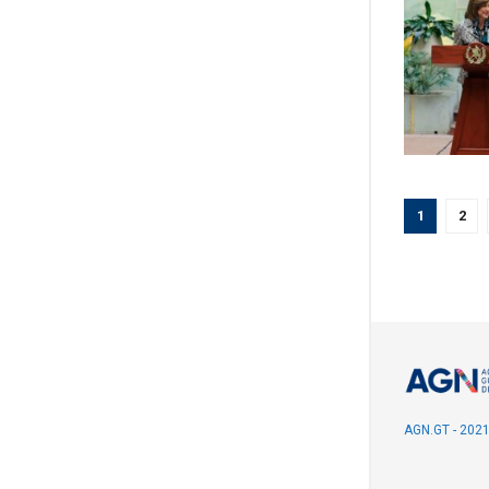
1
2
AGN.GT - 202