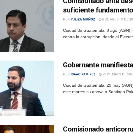
Comisionado ante des
suficiente fundamento
POR
YULIZA MUÑOZ
8 DE AGOSTO DE 20
Ciudad de Guatemala, 8 ago (AGN).- B
contra la corrupción, desde el Ejecut
Gobernante manifiest
POR
ISAAC RAMIREZ
29 DE MAYO DE 202
Ciudad de Guatemala, 29 may (AGN).-
este martes su apoyo a Santiago Palo
Comisionado anticorru