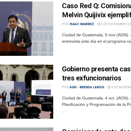
Caso Red Q: Comisiona
Melvin Quijivix ejempli
POR
ISAAC RAMIREZ
5 DE NOVIEMBRE DE
Ciudad de Guatemala, 5 nov (AGN).- E
entrevista este día en el programa ra
Gobierno presenta caso
tres exfuncionarios
POR
AGN - BRENDA LARIOS
4 DE NOVIEM
Ciudad de Guatemala, 4 oct. (AGN).-
Planificación y Programación de la P
...