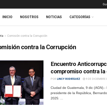
Gu
INICIO
NOSOTROS
NOTICIAS
CATEGORÍAS
eta
Comisión contra la Corrupción
misión contra la Corrupción
Encuentro Anticorrupc
compromiso contra la 
POR
LINCY RODRÍGUEZ
9 DE DICIEMBRE 
Ciudad de Guatemala, 9 dic (AGN).- E
presidente de la República, Bernardo
2025: ...