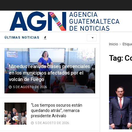
ÚLTIMAS NOTICIAS
Inicio
Etiqu
Tag:
Co
Mineduc reanuda clases presenciales
en los municipios afectados por el
volcán de Fuego
5 DE AGOSTO DE 2026
“Los tiempos oscuros están
quedando atrás”, remarca
presidente Arévalo
5 DE AGOSTO DE 2026