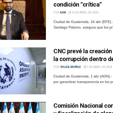
condición “crítica”
POR
AGN
16 DE ABRIL DE 2024
Ciudad de Guatemala, 16 abr (EFE).-
Santiago Palomo, asegura que los pr
CNC prevé la creación
la corrupción dentro d
POR
YULIZA MUÑOZ
1 DE ABRIL DE 2024
Ciudad de Guatemala, 1 abr (AGN).- 
por garantizar transparencia en los 
Comisión Nacional con