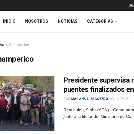
Gu
INICIO
NOSOTROS
NOTICIAS
CATEGORÍAS
eta
Champerico
hamperico
Presidente supervisa 
puentes finalizados en
POR
MARIANA L. ESCOBEDO
10 DE ABRIL
Retalhuleu, 9 abr (AGN).- Como parte 
junto a la titular del Ministerio de Co