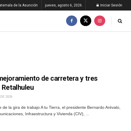
atemala de la Asunción
jueves, agosto 6, 2026
Iniciar Sesión
mejoramiento de carretera y tres
 Retalhuleu
 DE 2026
de la gira de trabajo A tu Tierra, el presidente Bernardo Arévalo,
municaciones, Infraestructura y Vivienda (CIV), ...