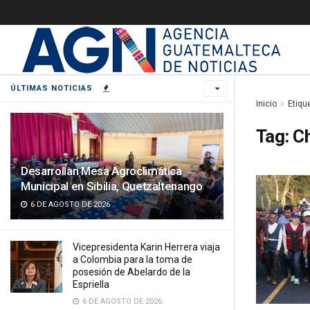
ÚLTIMAS NOTICIAS
Inicio
Etiqu
Tag:
C
Desarrollan Mesa Agroclimática
Municipal en Sibilia, Quetzaltenango
6 DE AGOSTO DE 2026
Vicepresidenta Karin Herrera viaja
a Colombia para la toma de
posesión de Abelardo de la
Espriella
6 DE AGOSTO DE 2026