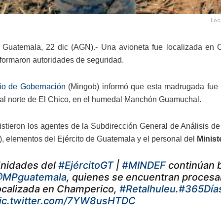
Loc
 Guatemala, 22 dic (AGN).- Una avioneta fue localizada en
nformaron autoridades de seguridad.
rio de Gobernación
(Mingob) informó que esta madrugada fue lo
 al norte de El Chico, en el humedal Manchón Guamuchal.
sistieron los agentes de la Subdirección General de Análisis de
 elementos del Ejército de Guatemala y el personal del
Minist
nidades del
#EjércitoGT
|
#MINDEF
continúan b
MPguatemala
, quienes se encuentran procesa
ocalizada en Champerico,
#Retalhuleu
.
#365Días
ic.twitter.com/7YW8usHTDC