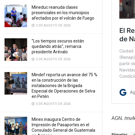
Mineduc reanuda clases
presenciales en los municipios
afectados por el volcán de Fuego
5 DE AGOSTO DE 2026
“Los tiempos oscuros están
quedando atrás”, remarca
presidente Arévalo
5 DE AGOSTO DE 2026
Mindef reporta un avance del 75 %
en la construcción de las
instalaciones de la Brigada
Especial de Operaciones de Selva
en Petén
5 DE AGOSTO DE 2026
AGN. /mv/
Minex inaugura Centro de
Impresión de Pasaportes en el
Consulado General de Guatemala
Etiquetas: