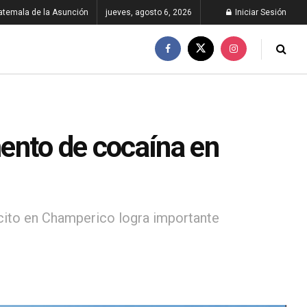
atemala de la Asunción
jueves, agosto 6, 2026
Iniciar Sesión
ento de cocaína en
ército en Champerico logra importante