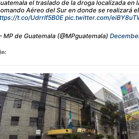
uatemala el traslado de la droga localizada en l
omando Aéreo del Sur en donde se realizará el
ttps://t.co/UdrrIf5B0E
pic.twitter.com/eiBY8u
 MP de Guatemala (@MPguatemala)
December
én: