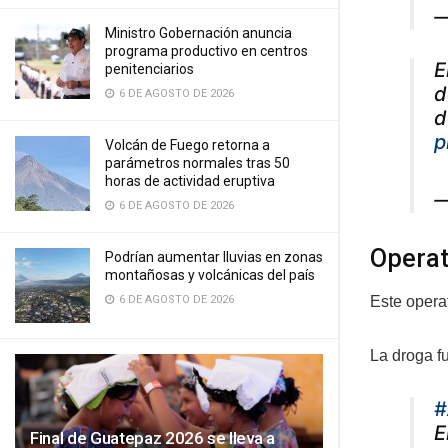
—
Ministro Gobernación anuncia
programa productivo en centros
E
penitenciarios
d
6 DE AGOSTO DE 2026
d
p
Volcán de Fuego retorna a
parámetros normales tras 50
horas de actividad eruptiva
—
6 DE AGOSTO DE 2026
Operat
Podrían aumentar lluvias en zonas
montañosas y volcánicas del país
Este opera
6 DE AGOSTO DE 2026
La droga f
#
E
Final de Guatepaz 2026 se lleva a