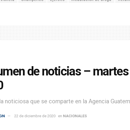
men de noticias – martes 
0
da noticiosa que se comparte en la Agencia Guatem
GN
22 de diciembre de 2020
en
NACIONALES