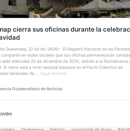
km/dm
avioneta
Champerico
Ejército
incautación de droga
Retal