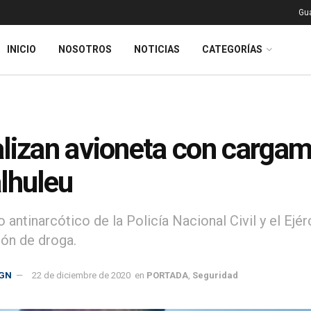
Gu
INICIO
NOSOTROS
NOTICIAS
CATEGORÍAS
lizan avioneta con cargam
lhuleu
o antinarcótico de la Policía Nacional Civil y el Ej
ión de droga.
GN
22 de diciembre de 2020
en
PORTADA
,
Seguridad