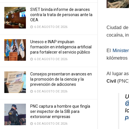
SVET brinda informe de avances
contra la trata de personas ante la
OEA
6 DE AGOSTO DE 2026
Ciudad de
cocaína, i
Unesco e INAP impulsan
formación en inteligencia artificial
El
Ministe
para fortalecer el servicio público
kilómetros
6 DE AGOSTO DE 2026
Al lugar a
Consejos presentaron avances en
la promoción de la ciencia y la
Civil
(PNC),
prevención de adicciones
6 DE AGOSTO DE 2026
U
@
PNC captura a hombre que fingía
l
ser inspector de la SIB para
p
extorsionar empresas
6 DE AGOSTO DE 2026