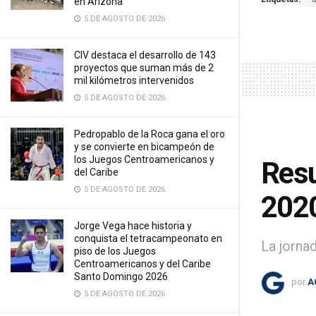
en Arizona
5 DE AGOSTO DE 2026
CIV destaca el desarrollo de 143
proyectos que suman más de 2
mil kilómetros intervenidos
5 DE AGOSTO DE 2026
Pedropablo de la Roca gana el oro
y se convierte en bicampeón de
los Juegos Centroamericanos y
Resu
del Caribe
5 DE AGOSTO DE 2026
202
Jorge Vega hace historia y
conquista el tetracampeonato en
La jorna
piso de los Juegos
Centroamericanos y del Caribe
Santo Domingo 2026
por
A
5 DE AGOSTO DE 2026