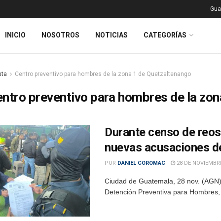
Gua
INICIO
NOSOTROS
NOTICIAS
CATEGORÍAS
eta
Centro preventivo para hombres de la zona 1 de Quetzaltenango
ntro preventivo para hombres de la zon
Durante censo de reos 
nuevas acusaciones de
POR
DANIEL COROMAC
28 DE NOVIEMBRE
Ciudad de Guatemala, 28 nov. (AGN).-
Detención Preventiva para Hombres, d