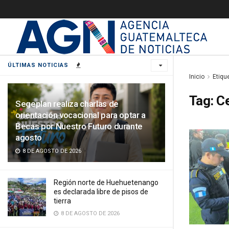
ÚLTIMAS NOTICIAS
Inicio
Etiqu
Tag:
Ce
Segeplan realiza charlas de
orientación vocacional para optar a
Becas por Nuestro Futuro durante
agosto
8 DE AGOSTO DE 2026
Región norte de Huehuetenango
es declarada libre de pisos de
tierra
8 DE AGOSTO DE 2026