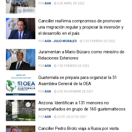
POR
AGN
6 DE ABRIL DE 2022
Canciller reafirma compromiso de promover
una migración regular y propiciar la inversión y
el desarrollo en el país
POR
AGN - JULIO MORALES
2 DE FEBRERO DE 2022
Juramentan a Mario Búcaro como ministro de
Relaciones Exteriores
POR
AGN
1 DE FEBRERO DE 2022
Guatemala se prepara para organizar la 51
Asamblea General de la OEA
POR
AGN
6 DE NOVIEMBRE DE 2021
Arizona: Identifican a 131 menores no
acompañados en grupo de 160 guatemaltecos
POR
AGN
22 DE JULIO DE 2021
Canciller Pedro Brolo viaja a Rusia por visita