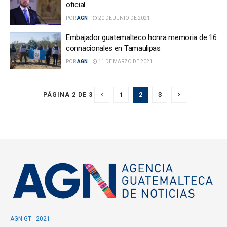
oficial
POR
AGN
20 DE JUNIO DE 2021
Embajador guatemalteco honra memoria de 16
connacionales en Tamaulipas
POR
AGN
11 DE MARZO DE 2021
1
2
3
PÁGINA 2 DE 3
AGN.GT - 2021