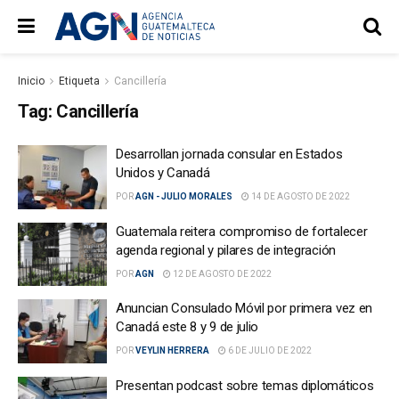
Inicio
Etiqueta
Cancillería
Tag:
Cancillería
Desarrollan jornada consular en Estados
Unidos y Canadá
POR
AGN - JULIO MORALES
14 DE AGOSTO DE 2022
Guatemala reitera compromiso de fortalecer
agenda regional y pilares de integración
POR
AGN
12 DE AGOSTO DE 2022
Anuncian Consulado Móvil por primera vez en
Canadá este 8 y 9 de julio
POR
VEYLIN HERRERA
6 DE JULIO DE 2022
Presentan podcast sobre temas diplomáticos