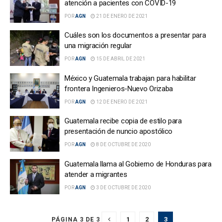
atención a pacientes con COVID-19
POR
AGN
21 DE ENERO DE 2021
Cuáles son los documentos a presentar para
una migración regular
POR
AGN
15 DE ABRIL DE 2021
México y Guatemala trabajan para habilitar
frontera Ingenieros-Nuevo Orizaba
POR
AGN
12 DE ENERO DE 2021
Guatemala recibe copia de estilo para
presentación de nuncio apostólico
POR
AGN
8 DE OCTUBRE DE 2020
Guatemala llama al Gobierno de Honduras para
atender a migrantes
POR
AGN
3 DE OCTUBRE DE 2020
1
2
3
PÁGINA 3 DE 3