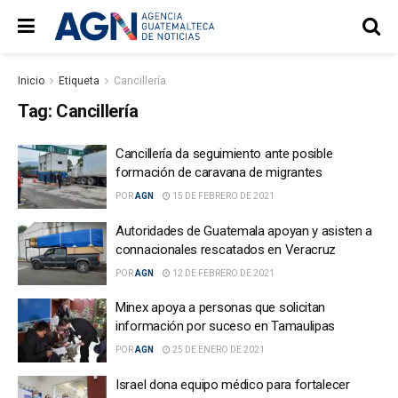
Inicio
Etiqueta
Cancillería
Tag:
Cancillería
Cancillería da seguimiento ante posible
formación de caravana de migrantes
POR
AGN
15 DE FEBRERO DE 2021
Autoridades de Guatemala apoyan y asisten a
connacionales rescatados en Veracruz
POR
AGN
12 DE FEBRERO DE 2021
Minex apoya a personas que solicitan
información por suceso en Tamaulipas
POR
AGN
25 DE ENERO DE 2021
Israel dona equipo médico para fortalecer