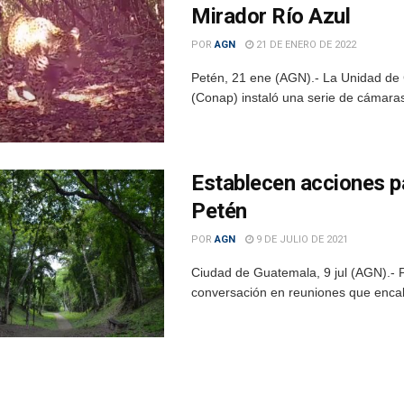
Mirador Río Azul
POR
AGN
21 DE ENERO DE 2022
Petén, 21 ene (AGN).- La Unidad de C
(Conap) instaló una serie de cámaras
Establecen acciones pa
Petén
POR
AGN
9 DE JULIO DE 2021
Ciudad de Guatemala, 9 jul (AGN).- P
conversación en reuniones que encab