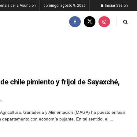
emala de la Asunción
domingo, agosto 9, 2026
Iniciar Sesión
de chile pimiento y frijol de Sayaxché,
25
e Agricultura, Ganadería y Alimentación (MAGA) ha puesto énfasis
n departamento con economía pujante. En tal sentido, el ...