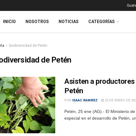
Guat
INICIO
NOSOTROS
NOTICIAS
CATEGORÍAS
eta
biodiversidad de Petén
odiversidad de Petén
Asisten a productores 
Petén
POR
ISAAC RAMIREZ
25 DE ENERO DE 20
Petén, 25 ene (AG).- El Ministerio d
especial en el desarrollo de Petén, u