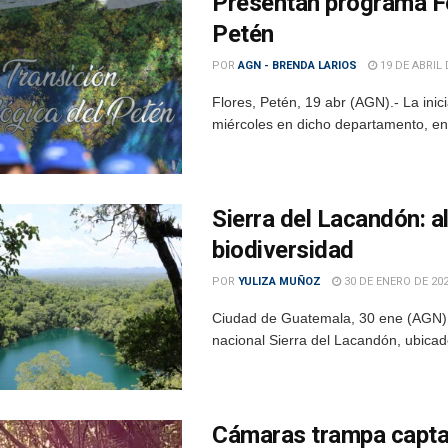
Presentan programa F
Petén
POR
AGN - BRENDA LARIOS
19 DE ABRIL 
Flores, Petén, 19 abr (AGN).- La ini
miércoles en dicho departamento, en 
Sierra del Lacandón: a
biodiversidad
POR
YULIZA MUÑOZ
30 DE ENERO DE 20
Ciudad de Guatemala, 30 ene (AGN).
nacional Sierra del Lacandón, ubicado
Cámaras trampa captan