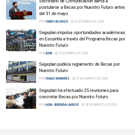
Secretario de Comunicación llama a
postularse a Becas por Nuestro Futuro antes
del 31 de mayo
POR
CINDY ALONZO
29 DE MAYO DE 2025
Segeplan impulsa oportunidades académicas
en Escuintla a través del Programa Becas por
Nuestro Futuro
POR
AGN
13 DE MAYO DE 2025
Segeplan publica reglamento de Becas por
Nuestro Futuro
POR
ISAAC RAMIREZ
21 DE MARZO DE 2025
Segeplan ha efectuado 25 reuniones para
concretar Becas por Nuestro Futuro
POR
AGN - BRENDA LARIOS
18 DE MARZO DE 2025