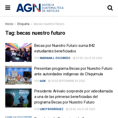
Inicio
Etiqueta
becas nuestro futuro
Tag:
becas nuestro futuro
Becas por Nuestro Futuro suma 842
estudiantes beneficiados
POR
MARIANA L. ESCOBEDO
23 DE JULIO DE 2026
Presentan programa Becas por Nuestro Futuro
ante autoridades indígenas de Chiquimula
POR
AGN
30 DE SEPTIEMBRE DE 2025
Presidente Arévalo sorprende por videollamada
a una de las primeras beneficiadas del
programa Becas por Nuestro Futuro
POR
LINCY RODRÍGUEZ
26 DE JULIO DE 2025