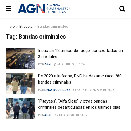
Inicio
Etiqueta
Bandas criminales
Tag:
Bandas criminales
Incautan 12 armas de fuego transportadas en
3 costales
POR
AGN
24 DE JULIO DE 2024
De 2020 a la fecha, PNC ha desarticulado 280
bandas criminales
POR
LINCY RODRÍGUEZ
23 DE NOVIEMBRE DE 2023
“Pitayass”, “Alfa Siete” y otras bandas
criminales desarticuladas en los últimos días
POR
AGN
2 DE AGOSTO DE 2022