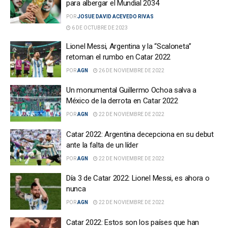
para albergar el Mundial 2034
POR
JOSUE DAVID ACEVEDO RIVAS
6 DE OCTUBRE DE 2023
Lionel Messi, Argentina y la “Scaloneta”
retoman el rumbo en Catar 2022
POR
AGN
26 DE NOVIEMBRE DE 2022
Un monumental Guillermo Ochoa salva a
México de la derrota en Catar 2022
POR
AGN
22 DE NOVIEMBRE DE 2022
Catar 2022: Argentina decepciona en su debut
ante la falta de un líder
POR
AGN
22 DE NOVIEMBRE DE 2022
Día 3 de Catar 2022: Lionel Messi, es ahora o
nunca
POR
AGN
22 DE NOVIEMBRE DE 2022
Catar 2022: Estos son los países que han