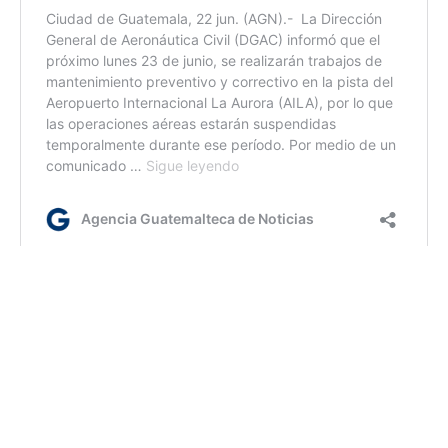
jm/
Etiquetas:
Acciones PNC
Mingob
SGAIA