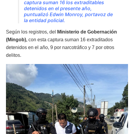
captura suman 16 los extraditables
detenidos en el presente año,
puntualizó Edwin Monroy, portavoz de
la entidad policial.
Según los registros, del
Ministerio de Gobernación
(Mingob),
con esta captura suman 16 extraditados
detenidos en el año, 9 por narcotráfico y 7 por otros
delitos.