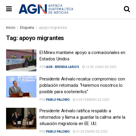
Inicio
Etiqueta
apoyo migrantes
Tag:
apoyo migrantes
El Minex mantiene apoyo a connacionales en
Estados Unidos
POR
AGN - BRENDA LARIOS
12 DE JUNIO DE 2025
Presidente Arévalo recalca compromiso con
población retornada: “Haremos nosotros lo
posible para sostenerlos”
POR
PABLO PALOMO
4 DE FEBRERO DE 2025
Presidente Arévalo ratifica respaldo a
retornados y llama a guardar la calma ante la
situación migratoria en EE. UU.
POR
PABLO PALOMO
31 DE ENERO DE 2025