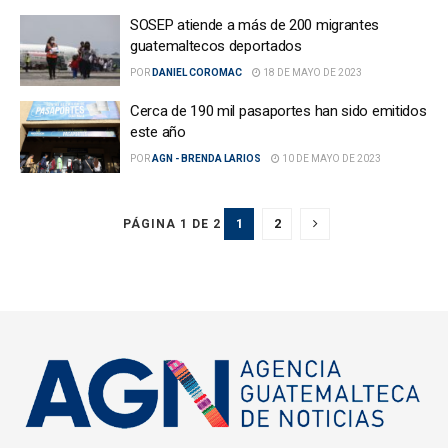
SOSEP atiende a más de 200 migrantes
guatemaltecos deportados
POR
DANIEL COROMAC
18 DE MAYO DE 2023
Cerca de 190 mil pasaportes han sido emitidos
este año
POR
AGN - BRENDA LARIOS
10 DE MAYO DE 2023
1
2
PÁGINA 1 DE 2