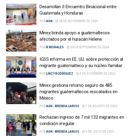
Desarrollan II Encuentro Binacional entre
Guatemala y Honduras
POR
AGN
28 DE NOVIEMBRE DE 2024
Minex brinda apoyo a guatemaltecos
afectados por el huracán Helene
POR
R MORALES
30 DE SEPTIEMBRE DE 2024
IGSS informa en EE. UU. sobre protección al
migrante guatemalteco y su núcleo familiar
POR
LINCY RODRÍGUEZ
5 DE DICIEMBRE DE 2023
Minex gestiona retorno seguro de 485
migrantes guatemaltecos rescatados en
México
POR
AGN - BRENDA LARIOS
7 DE AGOSTO DE 2023
Rechazan ingreso de 7 mil 132 migrantes en
condición irregular
POR
AGN - BRENDA LARIOS
5 DE JULIO DE 2023