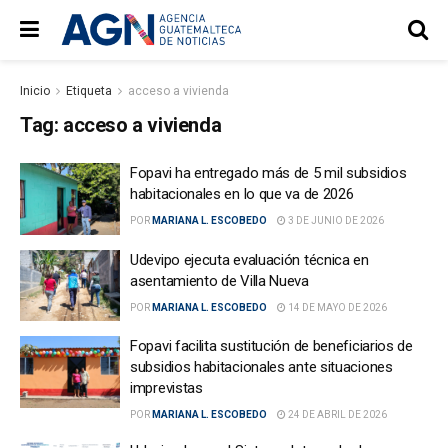
Inicio
Etiqueta
acceso a vivienda
Tag:
acceso a vivienda
Fopavi ha entregado más de 5 mil subsidios
habitacionales en lo que va de 2026
POR
MARIANA L. ESCOBEDO
3 DE JUNIO DE 2026
Udevipo ejecuta evaluación técnica en
asentamiento de Villa Nueva
POR
MARIANA L. ESCOBEDO
14 DE MAYO DE 2026
Fopavi facilita sustitución de beneficiarios de
subsidios habitacionales ante situaciones
imprevistas
POR
MARIANA L. ESCOBEDO
24 DE ABRIL DE 2026