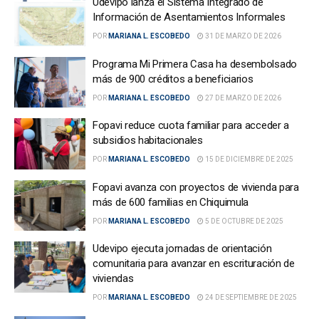
Udevipo lanza el Sistema Integrado de
Información de Asentamientos Informales
POR
MARIANA L. ESCOBEDO
31 DE MARZO DE 2026
Programa Mi Primera Casa ha desembolsado
más de 900 créditos a beneficiarios
POR
MARIANA L. ESCOBEDO
27 DE MARZO DE 2026
Fopavi reduce cuota familiar para acceder a
subsidios habitacionales
POR
MARIANA L. ESCOBEDO
15 DE DICIEMBRE DE 2025
Fopavi avanza con proyectos de vivienda para
más de 600 familias en Chiquimula
POR
MARIANA L. ESCOBEDO
5 DE OCTUBRE DE 2025
Udevipo ejecuta jornadas de orientación
comunitaria para avanzar en escrituración de
viviendas
POR
MARIANA L. ESCOBEDO
24 DE SEPTIEMBRE DE 2025