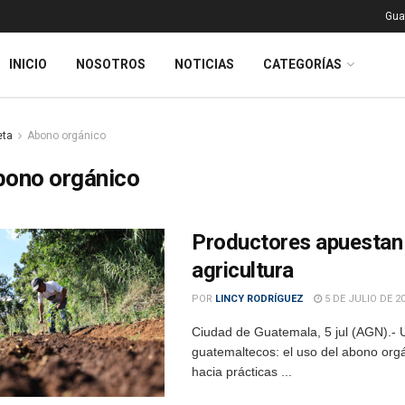
Gua
INICIO
NOSOTROS
NOTICIAS
CATEGORÍAS
eta
Abono orgánico
bono orgánico
Productores apuestan 
agricultura
POR
LINCY RODRÍGUEZ
5 DE JULIO DE 2
Ciudad de Guatemala, 5 jul (AGN).- 
guatemaltecos: el uso del abono orgán
hacia prácticas ...