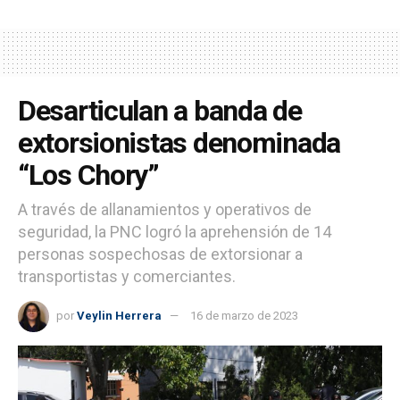
Desarticulan a banda de
extorsionistas denominada
“Los Chory”
A través de allanamientos y operativos de
seguridad, la PNC logró la aprehensión de 14
personas sospechosas de extorsionar a
transportistas y comerciantes.
por
Veylin Herrera
16 de marzo de 2023