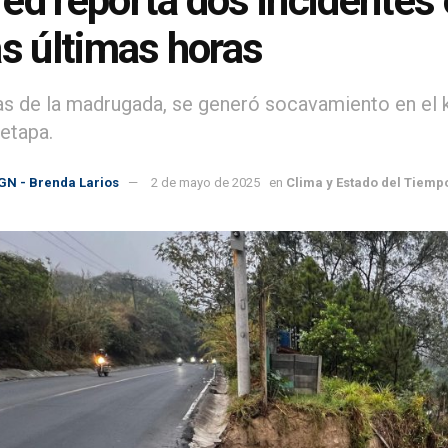
ed reporta dos incidentes e
as últimas horas
ias de la madrugada, se generó socavamiento en el 
etapa.
GN - Brenda Larios
2 de mayo de 2025
en
Clima y Estado del Tiemp