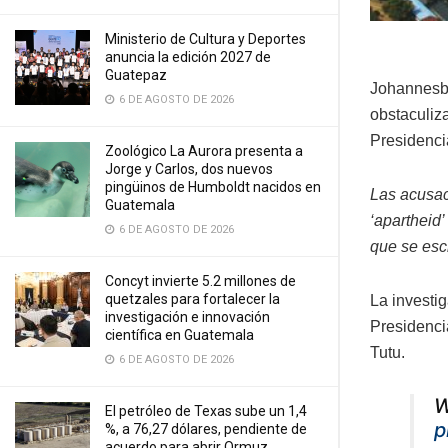
Ministerio de Cultura y Deportes
anuncia la edición 2027 de
Guatepaz
Johannesbu
6 DE AGOSTO DE 2026
obstaculiz
Presidenci
Zoológico La Aurora presenta a
Jorge y Carlos, dos nuevos
pingüinos de Humboldt nacidos en
Las acusaci
Guatemala
‘apartheid
6 DE AGOSTO DE 2026
que se esc
Concyt invierte 5.2 millones de
quetzales para fortalecer la
La investig
investigación e innovación
Presidenc
científica en Guatemala
Tutu.
6 DE AGOSTO DE 2026
W
El petróleo de Texas sube un 1,4
p
%, a 76,27 dólares, pendiente de
acuerdo para abrir Ormuz