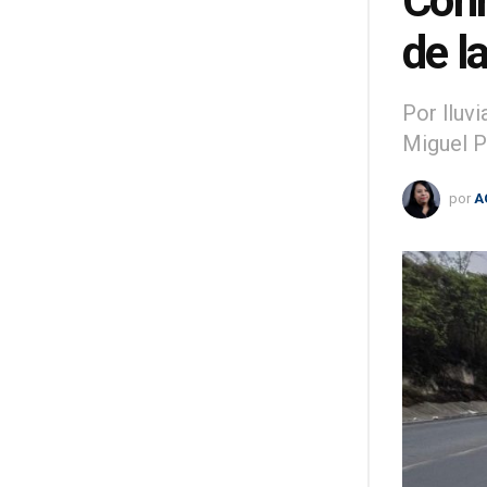
Conr
de l
Por lluv
Miguel P
por
A