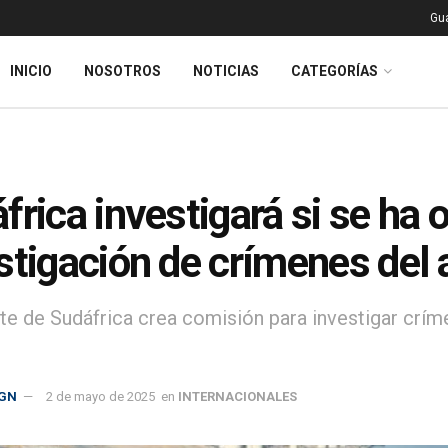
Gu
INICIO
NOSOTROS
NOTICIAS
CATEGORÍAS
frica investigará si se ha 
stigación de crímenes del 
te de Sudáfrica crea comisión para investigar crí
GN
2 de mayo de 2025
en
INTERNACIONALES