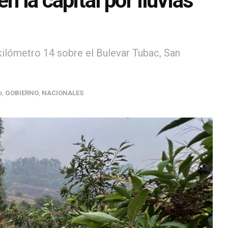
n la capital por lluvias
kilómetro 14 sobre el Bulevar Tubac, San
o
,
GOBIERNO
,
NACIONALES