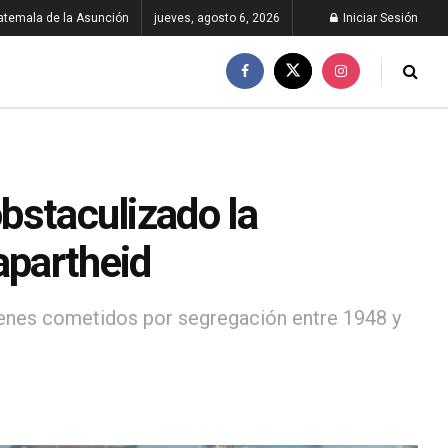
atemala de la Asunción
jueves, agosto 6, 2026
Iniciar Sesión
obstaculizado la
apartheid
menes cometidos por segregación entre 1948 y