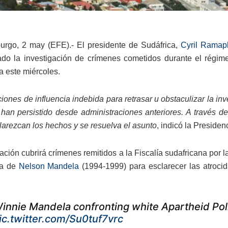
rgo, 2 may (EFE).- El presidente de Sudáfrica,
Cyril Ramap
ado la investigación de crímenes cometidos durante el régime
a este miércoles.
ones de influencia indebida para retrasar u obstaculizar la inv
’ han persistido desde administraciones anteriores. A través 
larezcan los hechos y se resuelva el asunto
, indicó la Preside
ación cubrirá crímenes remitidos a la Fiscalía sudafricana por 
ia de
Nelson Mandela
(1994-1999) para esclarecer las atroci
innie Mandela confronting white Apartheid Poli
ic.twitter.com/Su0tuf7vrc