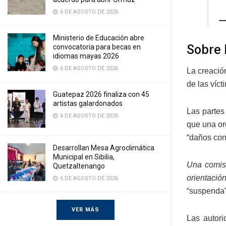
6 DE AGOSTO DE 2026
—
Ministerio de Educación abre
Sobre 
convocatoria para becas en
idiomas mayas 2026
6 DE AGOSTO DE 2026
La creació
de las víc
Guatepaz 2026 finaliza con 45
artistas galardonados
Las partes
6 DE AGOSTO DE 2026
que una or
“daños cons
Desarrollan Mesa Agroclimática
Municipal en Sibilia,
Una comisi
Quetzaltenango
orientació
6 DE AGOSTO DE 2026
“suspenda”
VER MÁS
Las autori