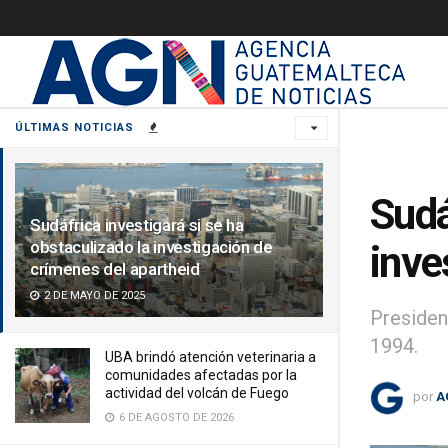
ÚLTIMAS NOTICIAS
Sudá
Sudáfrica investigará si se ha
obstaculizado la investigación de
inve
crímenes del apartheid
2 DE MAYO DE 2025
Presiden
1994.
UBA brindó atención veterinaria a
comunidades afectadas por la
actividad del volcán de Fuego
por
A
6 DE AGOSTO DE 2026