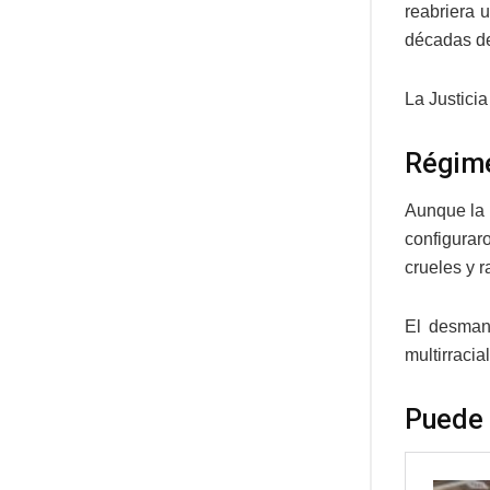
reabriera u
décadas de
La Justici
Régime
Aunque la 
configurar
crueles y 
El desmant
multirracia
Puede 