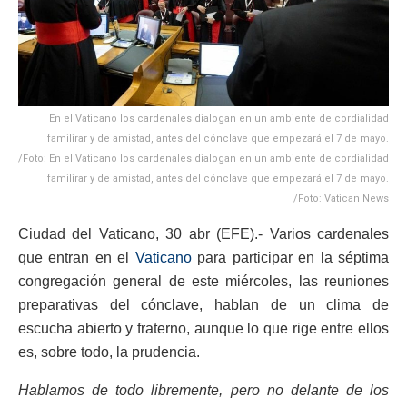
En el Vaticano los cardenales dialogan en un ambiente de cordialidad
familirar y de amistad, antes del cónclave que empezará el 7 de mayo.
/Foto: En el Vaticano los cardenales dialogan en un ambiente de cordialidad
familirar y de amistad, antes del cónclave que empezará el 7 de mayo.
/Foto: Vatican News
Ciudad del Vaticano, 30 abr (EFE).- Varios cardenales
que entran en el
Vaticano
para participar en la séptima
congregación general de este miércoles, las reuniones
preparativas del cónclave, hablan de un clima de
escucha abierto y fraterno, aunque lo que rige entre ellos
es, sobre todo, la prudencia.
Hablamos de todo libremente, pero no delante de los