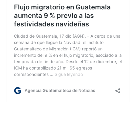
dc
Etiquetas:
A H3N2
influenza
influenza estacional