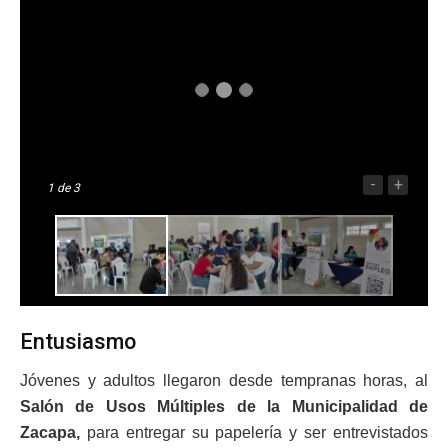
-
+
1
de 3
Entusiasmo
Jóvenes y adultos llegaron desde tempranas horas, al
Salón de Usos Múltiples de la Municipalidad de
Zacapa,
para entregar su papelería y ser entrevistados