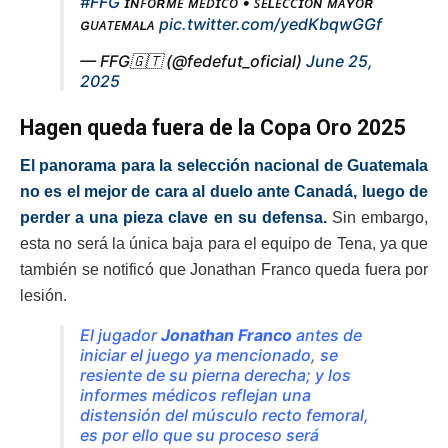
#FFG
ɪɴꜰᴏʀᴍᴇ ᴍᴇ́ᴅɪᴄᴏ • ꜱᴇʟᴇᴄᴄɪᴏ́ɴ ᴍᴀʏᴏʀ
ɢᴜᴀᴛᴇᴍᴀʟᴀ
pic.twitter.com/yedKbqwGGf
— FFG🇬🇹 (@fedefut_oficial)
June 25,
2025
Hagen queda fuera de la Copa Oro 2025
El panorama para la selección nacional de Guatemala
no es el mejor de cara al duelo ante Canadá, luego de
perder a una pieza clave en su defensa.
Sin embargo,
esta no será la única baja para el equipo de Tena, ya que
también se notificó que Jonathan Franco queda fuera por
lesión.
El jugador
Jonathan Franco
antes de
iniciar el juego ya mencionado, se
resiente de su pierna derecha; y los
informes médicos reflejan una
distensión del músculo recto femoral,
es por ello que su proceso será