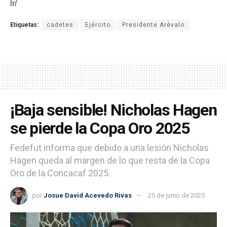
lr/
Etiquetas:
cadetes
Ejército
Presidente Arévalo
¡Baja sensible! Nicholas Hagen
se pierde la Copa Oro 2025
Fedefut informa que debido a una lesión Nicholas
Hagen queda al margen de lo que resta de la Copa
Oro de la Concacaf 2025.
por
Josue David Acevedo Rivas
25 de junio de 2025