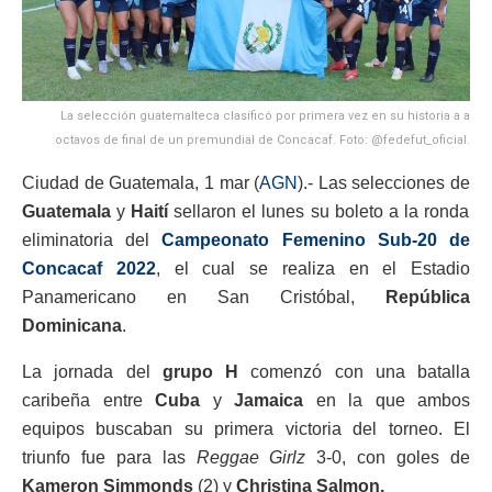
La selección guatemalteca clasificó por primera vez en su historia a a
octavos de final de un premundial de Concacaf. Foto: @fedefut_oficial.
Ciudad de Guatemala, 1 mar (
AGN
).- Las selecciones de
Guatemala
y
Haití
sellaron el lunes su boleto a la ronda
eliminatoria del
Campeonato Femenino Sub-20 de
Concacaf 2022
, el cual se realiza en el Estadio
Panamericano en San Cristóbal,
República
Dominicana
.
La jornada del
grupo H
comenzó con una batalla
caribeña entre
Cuba
y
Jamaica
en la que ambos
equipos buscaban su primera victoria del torneo. El
triunfo fue para las
Reggae Girlz
3-0, con goles de
Kameron Simmonds
(2) y
Christina Salmon.