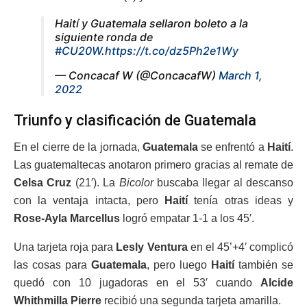
Haití y Guatemala sellaron boleto a la
siguiente ronda de
#CU20W
.
https://t.co/dz5Ph2e1Wy
— Concacaf W (@ConcacafW)
March 1,
2022
Triunfo y clasificación de Guatemala
En el cierre de la jornada,
Guatemala
se enfrentó a
Haití
.
Las guatemaltecas anotaron primero gracias al remate de
Celsa Cruz
(21′). La
Bicolor
buscaba llegar al descanso
con la ventaja intacta, pero
Haití
tenía otras ideas y
Rose-Ayla Marcellus
logró empatar 1-1 a los 45′.
Una tarjeta roja para
Lesly Ventura
en el 45’+4′ complicó
las cosas para
Guatemala
, pero luego
Haití
también se
quedó con 10 jugadoras en el 53′ cuando
Alcide
Whithmilla Pierre
recibió una segunda tarjeta amarilla.