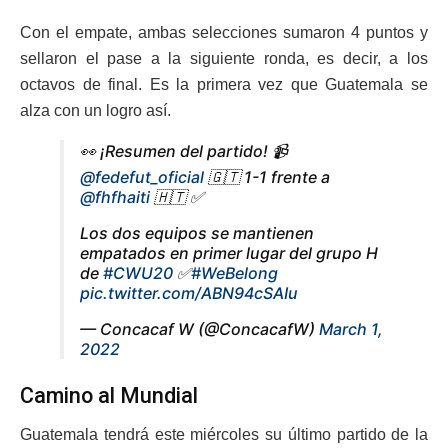
Con el empate, ambas selecciones sumaron 4 puntos y
sellaron el pase a la siguiente ronda, es decir, a los
octavos de final. Es la primera vez que Guatemala se
alza con un logro así.
👀 ¡Resumen del partido! 📹
@fedefut_oficial
🇬🇹 1-1 frente a
@fhfhaiti
🇭🇹 ✅
Los dos equipos se mantienen
empatados en primer lugar del grupo H
de
#CWU20
✅
#WeBelong
pic.twitter.com/ABN94cSAIu
— Concacaf W (@ConcacafW)
March 1,
2022
Camino al Mundial
Guatemala tendrá este miércoles su último partido de la