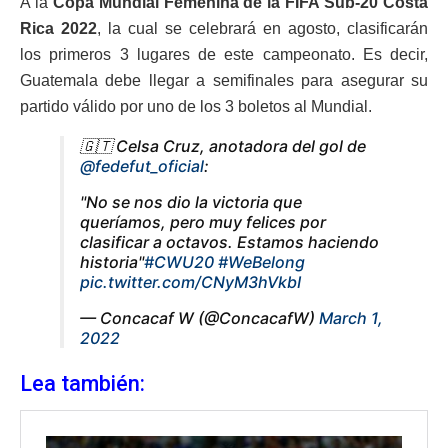
A la
Copa Mundial Femenina de la FIFA Sub-20 Costa
Rica 2022
, la cual se celebrará en agosto, clasificarán
los primeros 3 lugares de este campeonato. Es decir,
Guatemala debe llegar a semifinales para asegurar su
partido válido por uno de los 3 boletos al Mundial.
🇬🇹 Celsa Cruz, anotadora del gol de
@fedefut_oficial
:
"No se nos dio la victoria que
queríamos, pero muy felices por
clasificar a octavos. Estamos haciendo
historia"
#CWU20
#WeBelong
pic.twitter.com/CNyM3hVkbI
— Concacaf W (@ConcacafW)
March 1,
2022
Lea también: