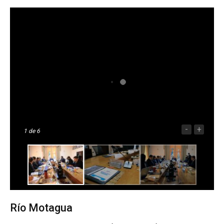
-
+
1
de 6
Río Motagua