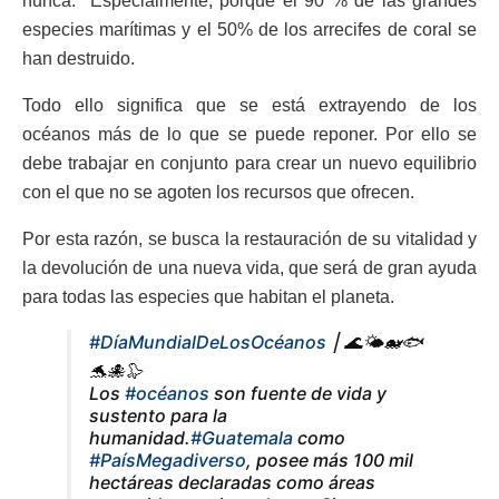
nunca. Especialmente, porque el 90 % de las grandes
especies marítimas y el 50% de los arrecifes de coral se
han destruido.
Todo ello significa que se está extrayendo de los
océanos más de lo que se puede reponer. Por ello se
debe trabajar en conjunto para crear un nuevo equilibrio
con el que no se agoten los recursos que ofrecen.
Por esta razón, se busca la restauración de su vitalidad y
la devolución de una nueva vida, que será de gran ayuda
para todas las especies que habitan el planeta.
#DíaMundialDeLosOcéanos
⎮ 🌊🌤🐋🐟
🐬🐙🦭
Los
#océanos
son fuente de vida y
sustento para la
humanidad.
#Guatemala
como
#PaísMegadiverso
, posee más 100 mil
hectáreas declaradas como áreas