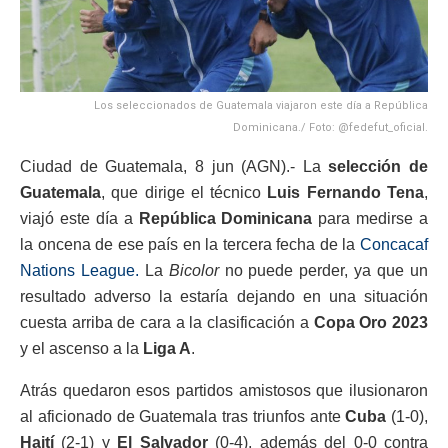
Los seleccionados de Guatemala viajaron este día a República
Dominicana./ Foto: @fedefut_oficial.
Ciudad de Guatemala, 8 jun (AGN).- La
selección de
Guatemala
, que dirige el técnico
Luis Fernando Tena
,
viajó este día a
República Dominicana
para medirse a
la oncena de ese país en la tercera fecha de la
Concacaf
Nations League.
La
Bicolor
no puede perder, ya que un
resultado adverso la estaría dejando en una situación
cuesta arriba de cara a la clasificación a
Copa Oro 2023
y el ascenso a la
Liga A
.
Atrás quedaron esos partidos amistosos que ilusionaron
al aficionado de Guatemala tras triunfos ante
Cuba
(1-0),
Haití
(2-1) y
El Salvador
(0-4), además del 0-0 contra