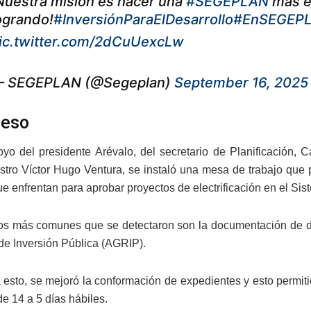
Nuestra misión es hacer una
#SEGEPLAN
más ef
ogrando!
#InversiónParaElDesarrollo
#EnSEGEPL
ic.twitter.com/2dCuUexcLw
 SEGEPLAN (@Segeplan)
September 16, 2025
ceso
yo del presidente Arévalo, del secretario de Planificación, C
stro Víctor Hugo Ventura, se instaló una mesa de trabajo que
ue enfrentan para aprobar proyectos de electrificación en el Si
os más comunes que se detectaron son la documentación de de
de Inversión Pública (AGRIP).
 esto, se mejoró la conformación de expedientes y esto permit
e 14 a 5 días hábiles.