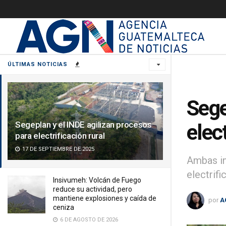
ÚLTIMAS NOTICIAS
Sege
Segeplan y el INDE agilizan procesos
elec
para electrificación rural
17 DE SEPTIEMBRE DE 2025
Ambas in
electrifi
Insivumeh: Volcán de Fuego
reduce su actividad, pero
mantiene explosiones y caída de
por
A
ceniza
6 DE AGOSTO DE 2026