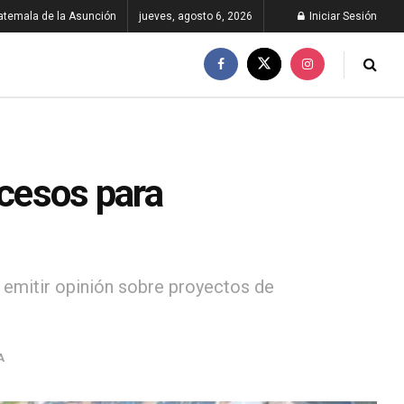
atemala de la Asunción
jueves, agosto 6, 2026
Iniciar Sesión
ocesos para
a emitir opinión sobre proyectos de
A