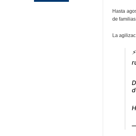
Hasta agos
de familias
La agilizac
r
D
d
H
—