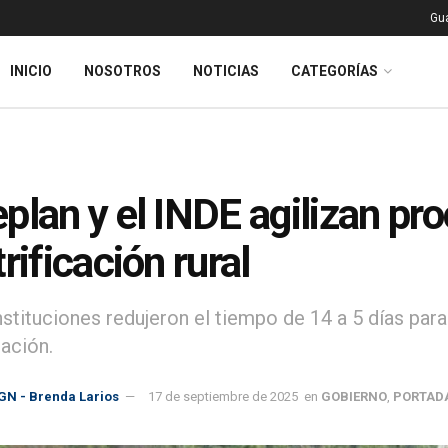
Gu
INICIO
NOSOTROS
NOTICIAS
CATEGORÍAS
plan y el INDE agilizan pr
trificación rural
stituciones redujeron el tiempo de 14 a 5 días par
cación.
GN - Brenda Larios
17 de septiembre de 2025
en
GOBIERNO
,
PORTAD