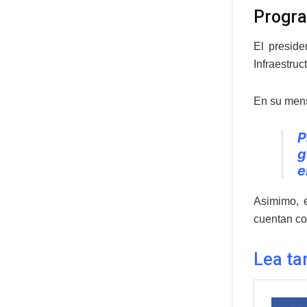
Progra
El preside
Infraestruc
En su mens
P
g
e
Asimimo, e
cuentan co
Lea ta