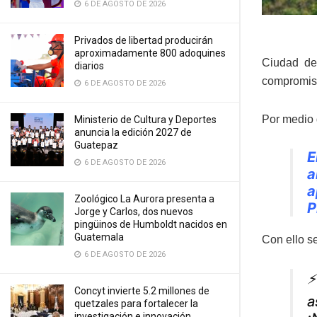
6 DE AGOSTO DE 2026
Privados de libertad producirán
aproximadamente 800 adoquines
Ciudad de
diarios
compromiso
6 DE AGOSTO DE 2026
Por medio 
Ministerio de Cultura y Deportes
anuncia la edición 2027 de
Guatepaz
E
6 DE AGOSTO DE 2026
a
a
Zoológico La Aurora presenta a
P
Jorge y Carlos, dos nuevos
pingüinos de Humboldt nacidos en
Guatemala
Con ello se
6 DE AGOSTO DE 2026
⚡
Concyt invierte 5.2 millones de
a
quetzales para fortalecer la
investigación e innovación