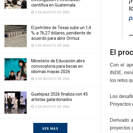
¡
científica en Guatemala
l
6 DE AGOSTO DE 2026
p
El petróleo de Texas sube un 1,4
%, a 76,27 dólares, pendiente de
—
acuerdo para abrir Ormuz
6 DE AGOSTO DE 2026
El pro
Ministerio de Educación abre
Con el apo
convocatoria para becas en
idiomas mayas 2026
INDE, mini
6 DE AGOSTO DE 2026
los retos q
Guatepaz 2026 finaliza con 45
Los desafí
artistas galardonados
Proyectos 
6 DE AGOSTO DE 2026
Derivado a
proyectos d
VER MÁS