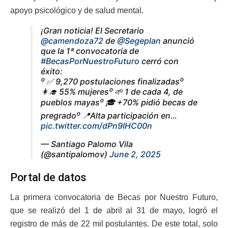
apoyo psicológico y de salud mental.
¡Gran noticia! El Secretario
@camendoza72
de
@Segeplan
anunció
que la 1ª convocatoria de
#BecasPorNuestroFuturo
cerró con
éxito:
⁰ ✅ 9,270 postulaciones finalizadas⁰
👩‍🎓 55% mujeres⁰ 🌱 1 de cada 4, de
pueblos mayas⁰ 🎓 +70% pidió becas de
pregrado⁰ 📍Alta participación en…
pic.twitter.com/dPn9IHC00n
— Santiago Palomo Vila
(@santipalomov)
June 2, 2025
Portal de datos
La primera convocatoria de Becas por Nuestro Futuro,
que se realizó del 1 de abril al 31 de mayo, logró el
registro de más de 22 mil postulantes. De este total, solo