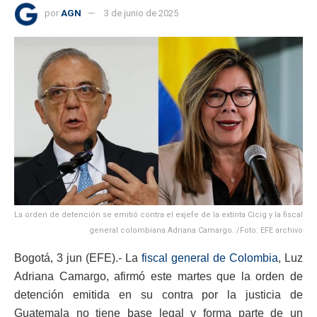
por
AGN
3 de junio de 2025
La orden de detención se emitió contra el exjefe de la extinta Cicig y la fiscal
general colombiana Adriana Camargo. /Foto: EFE archivo
Bogotá, 3 jun (EFE).- La
fiscal general de Colombia
, Luz
Adriana Camargo, afirmó este martes que la orden de
detención emitida en su contra por la justicia de
Guatemala no tiene base legal y forma parte de un