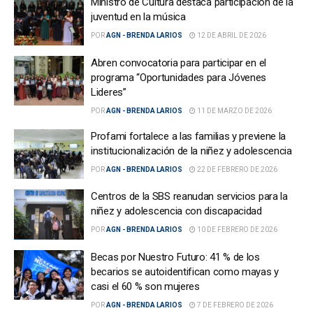
Ministro de Cultura destaca participación de la
juventud en la música
POR
AGN - BRENDA LARIOS
12 DE ABRIL DE 2026
Abren convocatoria para participar en el
programa “Oportunidades para Jóvenes
Lideres”
POR
AGN - BRENDA LARIOS
11 DE MARZO DE 2026
Profami fortalece a las familias y previene la
institucionalización de la niñez y adolescencia
POR
AGN - BRENDA LARIOS
22 DE FEBRERO DE 2026
Centros de la SBS reanudan servicios para la
niñez y adolescencia con discapacidad
POR
AGN - BRENDA LARIOS
10 DE FEBRERO DE 2026
Becas por Nuestro Futuro: 41 % de los
becarios se autoidentifican como mayas y
casi el 60 % son mujeres
POR
AGN - BRENDA LARIOS
7 DE FEBRERO DE 2026