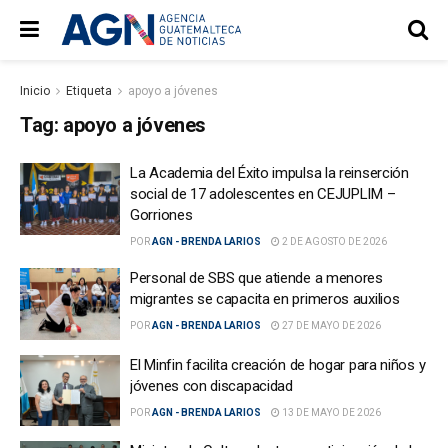
Inicio
Etiqueta
apoyo a jóvenes
Tag:
apoyo a jóvenes
La Academia del Éxito impulsa la reinserción
social de 17 adolescentes en CEJUPLIM –
Gorriones
POR
AGN - BRENDA LARIOS
2 DE AGOSTO DE 2026
Personal de SBS que atiende a menores
migrantes se capacita en primeros auxilios
POR
AGN - BRENDA LARIOS
27 DE MAYO DE 2026
El Minfin facilita creación de hogar para niños y
jóvenes con discapacidad
POR
AGN - BRENDA LARIOS
13 DE MAYO DE 2026