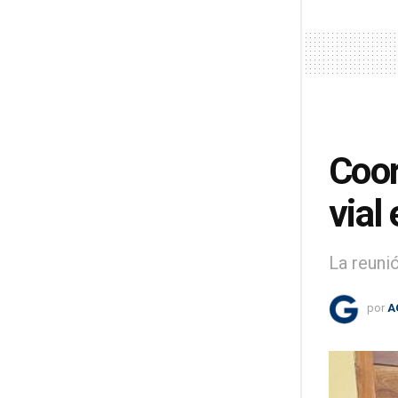
Coor
vial
La reuni
por
A