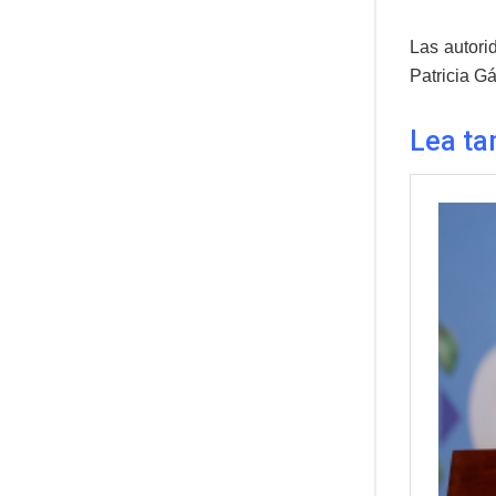
Las autori
Patricia G
Lea ta