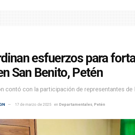
dinan esfuerzos para forta
 en San Benito, Petén
ón contó con la participación de representantes de l
GN
17 de marzo de 2025
en
Departamentales
,
Petén