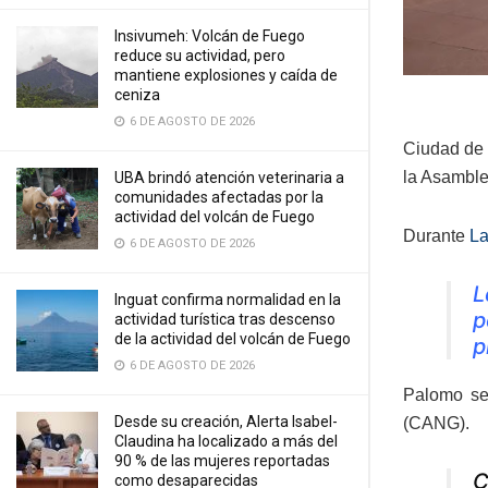
Insivumeh: Volcán de Fuego
reduce su actividad, pero
mantiene explosiones y caída de
ceniza
6 DE AGOSTO DE 2026
Ciudad de 
la Asamble
UBA brindó atención veterinaria a
comunidades afectadas por la
actividad del volcán de Fuego
Durante
La
6 DE AGOSTO DE 2026
L
Inguat confirma normalidad en la
p
actividad turística tras descenso
de la actividad del volcán de Fuego
p
6 DE AGOSTO DE 2026
Palomo se 
Desde su creación, Alerta Isabel-
(CANG).
Claudina ha localizado a más del
90 % de las mujeres reportadas
C
como desaparecidas