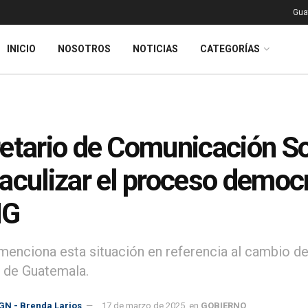
Gua
INICIO
NOSOTROS
NOTICIAS
CATEGORÍAS
etario de Comunicación So
aculizar el proceso democrá
NG
enciona esta situación en referencia al cambio de
 de Guatemala.
GN - Brenda Larios
17 de marzo de 2025
en
GOBIERNO