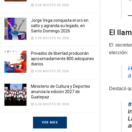
6 DE AGOSTO DE 2026
—
Jorge Vega conquista el oro en
salto y agranda su legado, en
El lla
Santo Domingo 2026
6 DE AGOSTO DE 2026
El secreta
elección:
Privados de libertad producirán
aproximadamente 800 adoquines
diarios
H
6 DE AGOSTO DE 2026
a
Ministerio de Cultura y Deportes
Destacó qu
anuncia la edición 2027 de
Guatepaz
#
6 DE AGOSTO DE 2026
i
L
VER MÁS
a