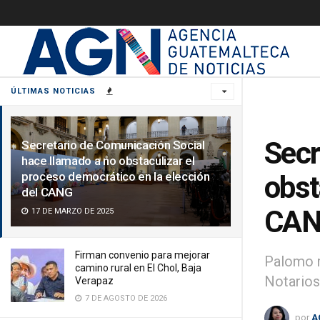
ÚLTIMAS NOTICIAS
Secr
Secretario de Comunicación Social
hace llamado a no obstaculizar el
proceso democrático en la elección
obst
del CANG
CA
17 DE MARZO DE 2025
Firman convenio para mejorar
Palomo m
camino rural en El Chol, Baja
Notarios
Verapaz
7 DE AGOSTO DE 2026
por
A