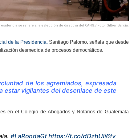
sidencia se refiere a la eslección de directiva del CANG./ Foto: Gilber García.
al de la Presidencia,
Santiago Palomo, señala que desde
culización desmedida de procesos democráticos.
voluntad de los agremiados, expresada
estar vigilantes del desenlace de este
dades en el Colegio de Abogados y Notarios de Guatemala
ala.
#LaRondaGt
https://t.co/dDzhUIi6tv