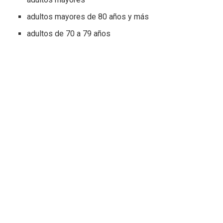
adultos mayores de 80 años y más
adultos de 70 a 79 años
adultos de 60 a 69 años
adultos de 18 o más años de edad con una o más de
las condiciones siguientes: hipertensión arterial,
diabetes, enfermedad pulmonar obstructiva crónica,
enfermedad renal crónica, enfermedades
cardiovasculares y cerebrovasculares,
inmunosupresión u obesidad severa
trabajadores esenciales
adultos sin riesgo aumentado
Mientras que las mujeres en gestación y los menores de
18 años de edad no están incluidos por ahora, debido a
que se deben esperar los estudios correspondientes para