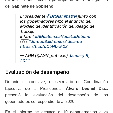
del
Gabinete de Gobierno.
El presidente
@DrGiammattei
junto con
los gobernadores hizo el anuncio del
Modelo de Identificación del Riesgo de
Trabajo
Infantil.
#AGuatemalaNadaLaDetiene
🇬🇹
#JuntosSaldremosAdelante
https://t.co/oO5Hbr9i08
— AGN (@AGN_noticias)
January 8,
2021
Evaluación de desempeño
Durante el cónclave, el secretario de Coordinación
Ejecutiva de la Presidencia,
Álvaro Leonel Díaz,
presentó la evaluación del desempeño de los
gobernadores correspondiente al 2020.
En el informe se destaca a 10 departamentos cuya