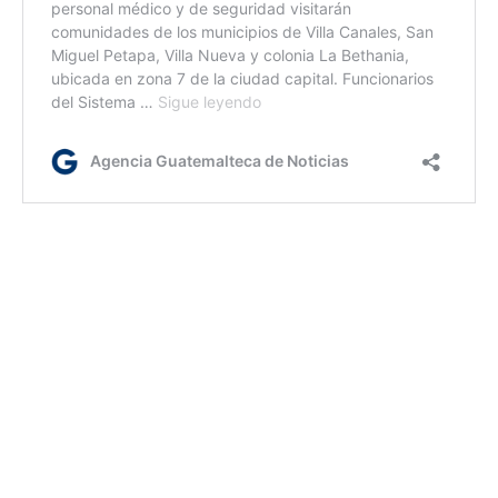
jl/dm
Etiquetas:
apoyo a los migrantes
migración