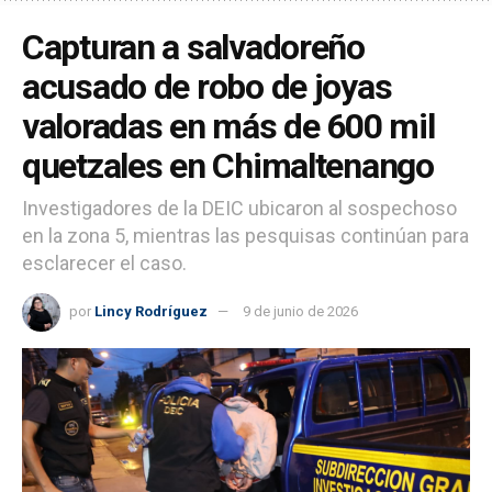
Capturan a salvadoreño
acusado de robo de joyas
valoradas en más de 600 mil
quetzales en Chimaltenango
Investigadores de la DEIC ubicaron al sospechoso
en la zona 5, mientras las pesquisas continúan para
esclarecer el caso.
por
Lincy Rodríguez
9 de junio de 2026