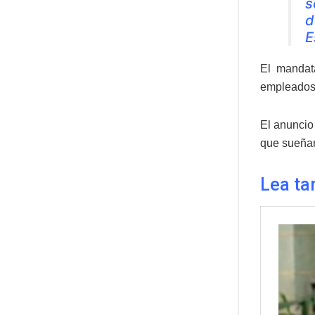
s
d
E
El mandata
empleados,
El anuncio
que sueñan
Lea ta