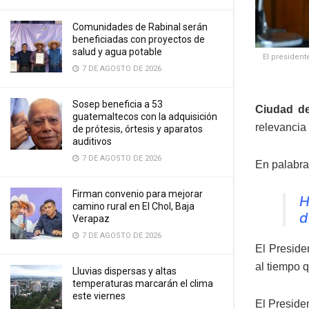
Comunidades de Rabinal serán
beneficiadas con proyectos de
salud y agua potable
El president
7 DE AGOSTO DE 2026
Sosep beneficia a 53
Ciudad de
guatemaltecos con la adquisición
relevancia
de prótesis, órtesis y aparatos
auditivos
7 DE AGOSTO DE 2026
En palabra
Firman convenio para mejorar
H
camino rural en El Chol, Baja
d
Verapaz
7 DE AGOSTO DE 2026
El Preside
al tiempo 
Lluvias dispersas y altas
temperaturas marcarán el clima
este viernes
El Presiden