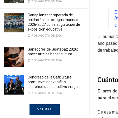
7 DE AGOSTO DE 2026
E
Conap lanza temporada de
i
anidación de tortugas marinas
e
2026-2027 con inauguración de
exposición educativa
7 DE AGOSTO DE 2026
El aumento
año pasado
Ganadores de Guatepaz 2026:
de trabaja
hacer arte es hacer cultura
7 DE AGOSTO DE 2026
Congreso de la Caficultura
Cuánto
promueve innovación y
sostenibilidad de cultivo insignia
El presid
7 DE AGOSTO DE 2026
para el se
VER MÁS
De esa man