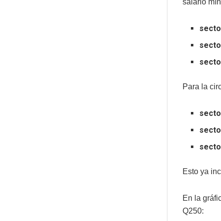
salario mí
secto
secto
secto
Para la cir
secto
secto
secto
Esto ya in
En la gráfi
Q250: