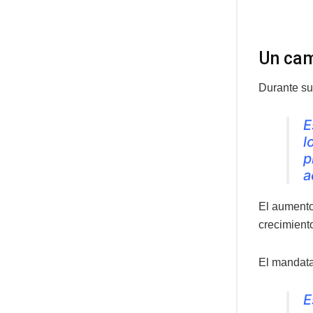
Un cam
Durante su 
E
l
p
a
El aumento
crecimient
El mandata
E