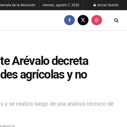
temala de la Asunción
viernes, agosto 7, 2026
Iniciar Sesión
te Arévalo decreta
des agrícolas y no
 y se realiza luego de una análisis técnico de
sidencia