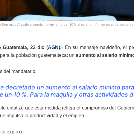
e Bernardo Arévalo anuncia incremento del 10 % al salario mínimo para los sectores a
 Guatemala, 22 dic (
AGN
).-
En su mensaje navideño, el pr
 para la población guatemalteca: un
aumento al salario mínimo 
s del mandatario:
e decretado un aumento al salario mínimo para 
e un 10 %. Para la maquila y otras actividades 
nte enfatizó que esta medida refleja el compromiso del Gobiern
que impulsa la productividad y el empleo.
te explicó: