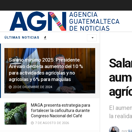
ÚLTIMAS NOTICIAS
Sala
Salario mínimo 2025: Presidente
Arévalo decreta aumento del 10 %
para actividades agrícolas y no
aume
agrícolas y 6% para maquilas
agrí
23 DE DICIEMBRE DE 2024
MAGA presenta estrategia para
El aumen
fortalecer la caficultura durante
la reali
Congreso Nacional del Café
7 DE AGOSTO DE 2026
por
L