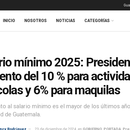
Gua
INICIO
NOSOTROS
NOTICIAS
CATEGORÍAS
rio mínimo 2025: Presiden
nto del 10 % para activida
colas y 6% para maquilas
to al salario mínimo es el mayor de los últimos años
dad de Guatemala.
incy Rodríguez
23 de diciembre de 2024
en
GOBIERNO
,
PORTADA
,
Pre