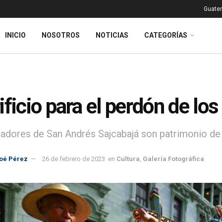
Guatem
INICIO
NOSOTROS
NOTICIAS
CATEGORÍAS
ificio para el perdón de lo
adores de San Andrés Sajcabajá son patrimonio de 
oé Pérez
26 de febrero de 2023
en
Cultura
,
Galería Fotográfica