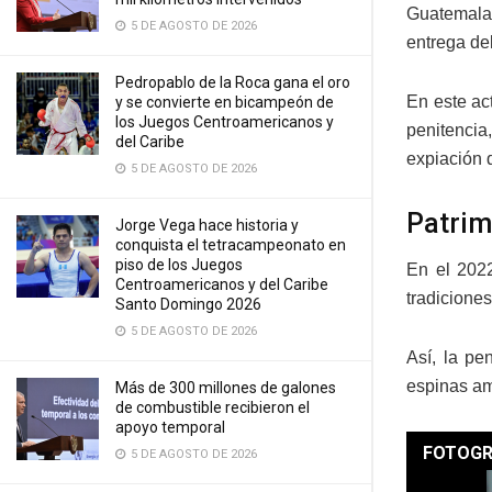
Guatemala,
5 DE AGOSTO DE 2026
entrega de
Pedropablo de la Roca gana el oro
En este ac
y se convierte en bicampeón de
los Juegos Centroamericanos y
penitencia,
del Caribe
expiación 
5 DE AGOSTO DE 2026
Patrim
Jorge Vega hace historia y
conquista el tetracampeonato en
piso de los Juegos
En el 2022
Centroamericanos y del Caribe
tradicione
Santo Domingo 2026
5 DE AGOSTO DE 2026
Así, la pe
espinas am
Más de 300 millones de galones
de combustible recibieron el
apoyo temporal
FOTOGR
5 DE AGOSTO DE 2026