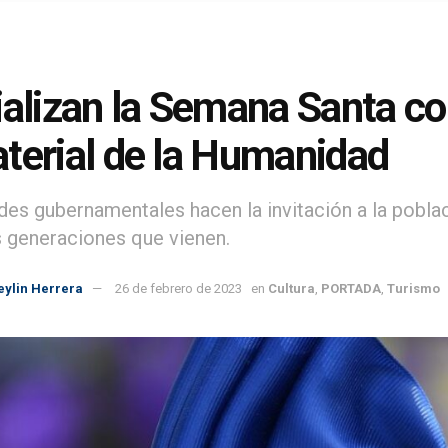
ializan la Semana Santa c
terial de la Humanidad
des gubernamentales hacen la invitación a la poblac
s generaciones que vienen.
eylin Herrera
26 de febrero de 2023
en
Cultura
,
PORTADA
,
Turismo