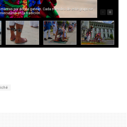
an mantas por donde gatean. Cada miembro de este grupo se
-
+
secutivos en la tradición.
iché