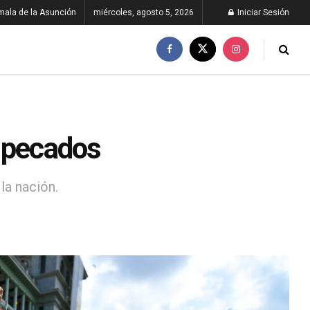
ala de la Asunción
miércoles, agosto 5, 2026
Iniciar Sesión
s pecados
la nación.