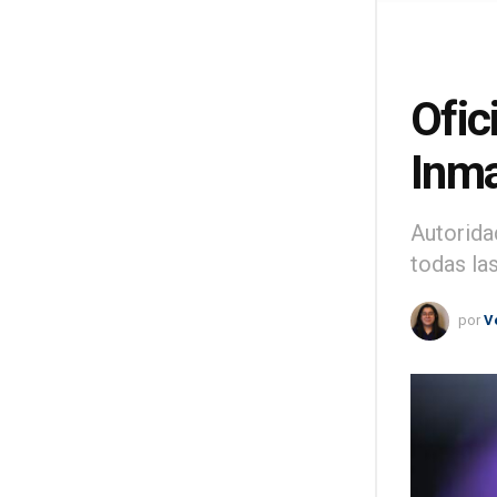
Ofic
Inma
Autorida
todas la
por
V