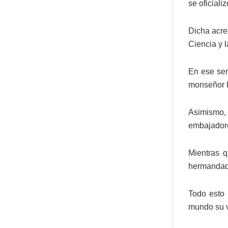
se oficial
Dicha acre
Ciencia y 
En ese sen
monseñor F
Asimismo, 
embajadore
Mientras 
hermandade
Todo esto 
mundo su v