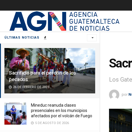
ÚLTIMAS NOTICIAS
Sacr
Sacrificio para el perdón de los
Los Gate
pecados
26 DE FEBRERO DE 2023
por
N
Mineduc reanuda clases
presenciales en los municipios
afectados por el volcán de Fuego
5 DE AGOSTO DE 2026