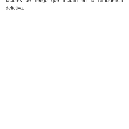
factores de riesgo que inciden en la reincidencia
delictiva.