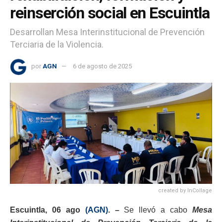
reinserción social en Escuintla
Desarrollan Mesa Interinstitucional de Prevención
Terciaria de la Violencia.
por
AGN
6 de agosto de 2025
created by InCollage
Escuintla, 06 ago
(AGN)
. –
Se llevó a cabo
Mesa